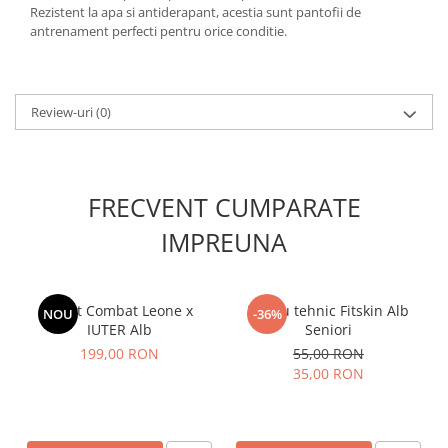
Rezistent la apa si antiderapant, acestia sunt pantofii de
antrenament perfecti pentru orice conditie.
Review-uri
(0)
FRECVENT CUMPARATE
IMPREUNA
Short Combat Leone x
Tricou tehnic Fitskin Alb
NOU
-36%
IUTER Alb
Seniori
199,00 RON
55,00 RON
35,00 RON