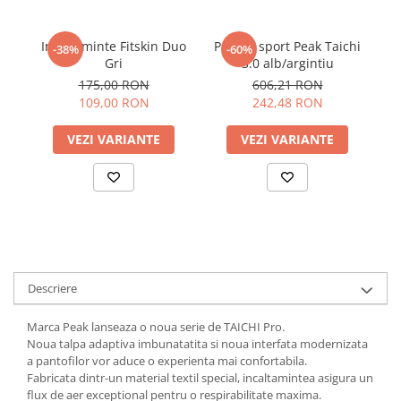
Incaltaminte Fitskin Duo
Pantofi sport Peak Taichi
In
-38%
-60%
Gri
3.0 alb/argintiu
175,00 RON
606,21 RON
109,00 RON
242,48 RON
VEZI VARIANTE
VEZI VARIANTE
Descriere
Marca Peak lanseaza o noua serie de TAICHI Pro.
Noua talpa adaptiva imbunatatita si noua interfata modernizata
a pantofilor vor aduce o experienta mai confortabila.
Fabricata dintr-un material textil special, incaltamintea asigura un
flux de aer exceptional pentru o respirabilitate maxima.