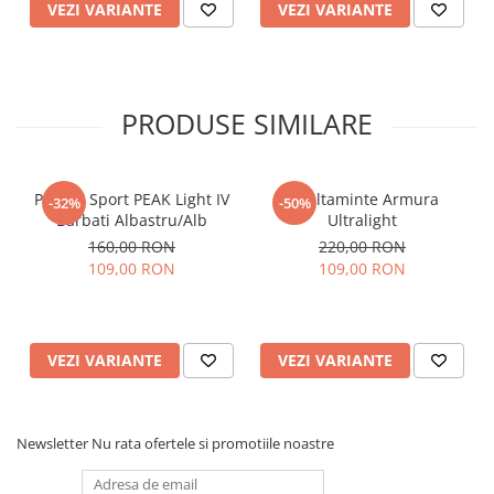
VEZI VARIANTE
VEZI VARIANTE
PRODUSE SIMILARE
Pantofi Sport PEAK Light IV
Incaltaminte Armura
-32%
-50%
Barbati Albastru/Alb
Ultralight
160,00 RON
220,00 RON
109,00 RON
109,00 RON
VEZI VARIANTE
VEZI VARIANTE
Newsletter
Nu rata ofertele si promotiile noastre