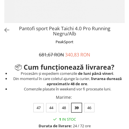
Tricouri
Proteze dentare
Tricouri aproape GRATIS
Placi de spargere
Linie Kempo
Rucsacuri si genti
Prim ajutor
Bluză
Sepci si caciuli
Recuperare si incalzire
Jachete
Tape
Pantofi sport Peak Taichi 4.0 Pro Running
Negru/Alb
Saci bulgaresti
Sosete
Cadouri
PeakSport
Saltele si Tatami
Veste
Saci de Box
681,67 RON
340,83 RON
Scuturi
📦
Cum funcționează livrarea?
Accesorii Antrenor
Procesăm și expediem comenzile
de luni până vineri
.
Din momentul în care coletul ajunge la curier,
livrarea durează
Greutati Fitness
aproximativ 48 de ore
.
Comenzile plasate în weekend vor fi procesate luni.
Marime
:
47
44
48
39
46
1
IN STOC
Durata de livrare:
24 / 72 ore