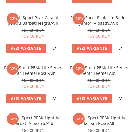
Pantofi Sport Peak Casual
Pantofi Sport Peak Life Series
-32%
-32%
pentru Barbati Negru/Alb
Juniori Albastru/Alb
160,00 RON
160,00 RON
109,00 RON
109,00 RON
VEZI VARIANTE
VEZI VARIANTE
Pantofi Sport PEAK Life Series
Pantofi Sport PEAK Life Series
-32%
-32%
pentru Femei Rosu/Alb
pentru Femei Albi
160,00 RON
160,00 RON
109,00 RON
109,00 RON
VEZI VARIANTE
VEZI VARIANTE
Pantofi Sport PEAK Light IV
Pantofi Sport PEAK Light IV
-32%
-32%
Barbati Albastru/Alb
Barbati Rosu/Alb
160,00 RON
160,00 RON