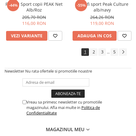
Pantofi Sport copii PEAK Net
Pantofi sport Peak Culture
-44%
-55%
Alb/Roz
alb/navy
205,70 RON
264,26 RON
116,00 RON
119,00 RON
VEZI VARIANTE
ADAUGA IN COS
1
2
3
5
...
Newsletter
Nu rata ofertele si promotiile noastre
Vreau sa primesc newsletter cu promotiile
magazinului. Afla mai multe in
Politica de
Confidentialitate
MAGAZINUL MEU