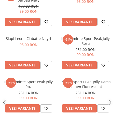
barbati Navy
95,00 RON
177,93 RON
89,00 RON
VEZI VARIANTE
VEZI VARIANTE
Slapi Leone Ciabatte Negri
Incaltaminte Sport Peak Jolly
-61%
Rosu
95,00 RON
251,00 RON
99,00 RON
VEZI VARIANTE
VEZI VARIANTE
Incaltaminte Sport Peak Jolly
Pantofi sport PEAK Jolly Dama
-61%
-61%
Roz
Galben Fluorescent
251,14 RON
251,14 RON
99,00 RON
99,00 RON
VEZI VARIANTE
VEZI VARIANTE