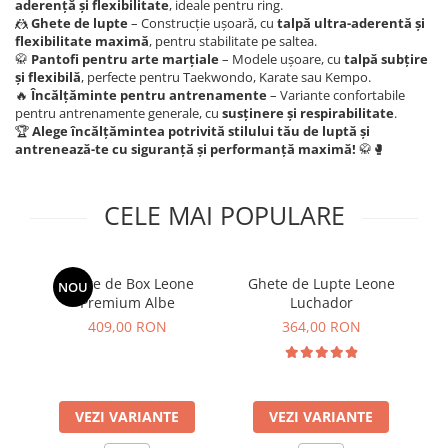
Tricouri
Proteze dentare
Tricouri aproape GRATIS
aderență și flexibilitate
, ideale pentru ring.
🤼
Ghete de lupte
– Construcție ușoară, cu
talpă ultra-aderentă și
Placi de spargere
Linie Kempo
Rucsacuri si genti
flexibilitate maximă
, pentru stabilitate pe saltea.
Prim ajutor
🥋
Pantofi pentru arte marțiale
– Modele ușoare, cu
talpă subțire
Bluză
Sepci si caciuli
și flexibilă
, perfecte pentru Taekwondo, Karate sau Kempo.
Recuperare si incalzire
Jachete
Tape
🔥
Încălțăminte pentru antrenamente
– Variante confortabile
pentru antrenamente generale, cu
susținere și respirabilitate
.
Saci bulgaresti
Sosete
Cadouri
🏆
Alege încălțămintea potrivită stilului tău de luptă și
antrenează-te cu siguranță și performanță maximă!
🥋🥊
Saltele si Tatami
Veste
Saci de Box
CELE MAI POPULARE
Scuturi
Accesorii Antrenor
Greutati Fitness
Ghete de Box Leone
Ghete de Lupte Leone
NOU
Premium Albe
Luchador
Pr
409,00 RON
364,00 RON
VEZI VARIANTE
VEZI VARIANTE