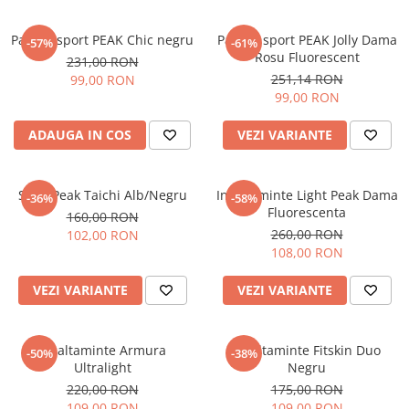
Pantofi sport PEAK Chic negru
Pantofi sport PEAK Jolly Dama
-57%
-61%
Rosu Fluorescent
231,00 RON
251,14 RON
99,00 RON
99,00 RON
ADAUGA IN COS
VEZI VARIANTE
Slapi Peak Taichi Alb/Negru
Incaltaminte Light Peak Dama
-36%
-58%
Fluorescenta
160,00 RON
260,00 RON
102,00 RON
108,00 RON
VEZI VARIANTE
VEZI VARIANTE
Incaltaminte Armura
Incaltaminte Fitskin Duo
-50%
-38%
Ultralight
Negru
220,00 RON
175,00 RON
109,00 RON
109,00 RON