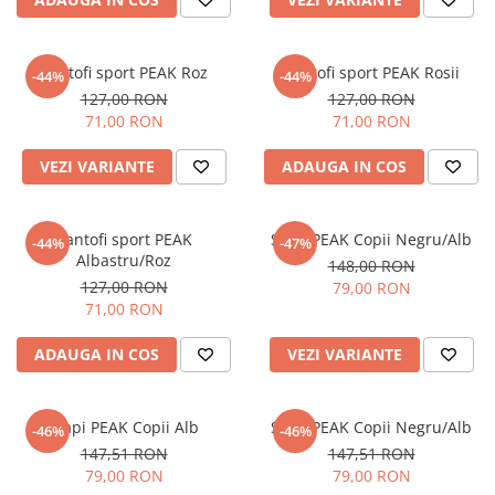
Pantofi sport PEAK Roz
Pantofi sport PEAK Rosii
-44%
-44%
127,00 RON
127,00 RON
71,00 RON
71,00 RON
VEZI VARIANTE
ADAUGA IN COS
Pantofi sport PEAK
Slapi PEAK Copii Negru/Alb
-44%
-47%
Albastru/Roz
148,00 RON
127,00 RON
79,00 RON
71,00 RON
ADAUGA IN COS
VEZI VARIANTE
Slapi PEAK Copii Alb
Slapi PEAK Copii Negru/Alb
-46%
-46%
147,51 RON
147,51 RON
79,00 RON
79,00 RON