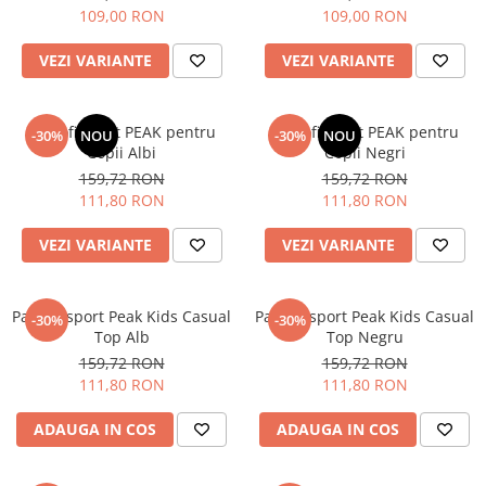
109,00 RON
109,00 RON
VEZI VARIANTE
VEZI VARIANTE
Pantofi Sport PEAK pentru
Pantofi Sport PEAK pentru
-30%
NOU
-30%
NOU
Copii Albi
Copii Negri
159,72 RON
159,72 RON
111,80 RON
111,80 RON
VEZI VARIANTE
VEZI VARIANTE
Pantofi sport Peak Kids Casual
Pantofi sport Peak Kids Casual
-30%
-30%
Top Alb
Top Negru
159,72 RON
159,72 RON
111,80 RON
111,80 RON
ADAUGA IN COS
ADAUGA IN COS