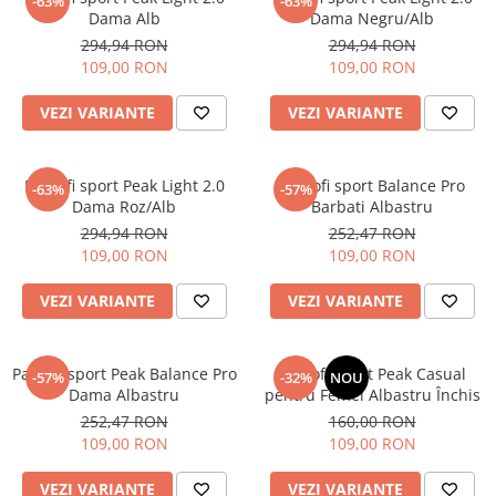
-63%
-63%
Dama Alb
Dama Negru/Alb
294,94 RON
294,94 RON
109,00 RON
109,00 RON
VEZI VARIANTE
VEZI VARIANTE
Pantofi sport Peak Light 2.0
Pantofi sport Balance Pro
-63%
-57%
Dama Roz/Alb
Barbati Albastru
294,94 RON
252,47 RON
109,00 RON
109,00 RON
VEZI VARIANTE
VEZI VARIANTE
Pantofi sport Peak Balance Pro
Pantofi Sport Peak Casual
-57%
-32%
NOU
Dama Albastru
pentru Femei Albastru Închis
252,47 RON
160,00 RON
109,00 RON
109,00 RON
VEZI VARIANTE
VEZI VARIANTE