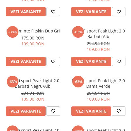
VEZI VARIANTE
VEZI VARIANTE
Incaltaminte Fitskin Duo Gri
Pantofi sport Peak Light 2.0
-38%
-63%
Barbati Alb
175,00 RON
294,94 RON
109,00 RON
109,00 RON
VEZI VARIANTE
VEZI VARIANTE
Pantofi sport Peak Light 2.0
Pantofi sport Peak Light 2.0
-63%
-63%
Barbati Negru/Alb
Dama Verde
294,94 RON
294,94 RON
109,00 RON
109,00 RON
VEZI VARIANTE
VEZI VARIANTE
Pantofi sport Peak Light 2.0
Pantofi sport Peak Light 2.0