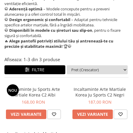
Tricouri
Proteze dentare
Tricouri aproape GRATIS
ventilație eficientă.
Placi de spargere
🥋
Aderență optimă
– Modele concepute pentru a preveni
Linie Kempo
Rucsacuri si genti
alunecarea și a oferi control total în mișcări.
Prim ajutor
Bluză
Sepci si caciuli
🥋
Design ergonomic și confortabil
– Adaptat pentru tehnicile
specifice artelor marțiale, fără a îngrădi mobilitatea.
Recuperare si incalzire
Jachete
Tape
🥋
Disponibili în modele cu șireturi sau slip-on
, pentru o fixare
Saci bulgaresti
sigură și confortabilă.
Sosete
Cadouri
🔥
Alege pantofii potriviți stilului tău și antrenează-te cu
Saltele si Tatami
Veste
precizie și stabilitate maximă!
🏆🥋
Saci de Box
Afiseaza:
1-
3
din
3
produse
Scuturi
FILTRE
Accesorii Antrenor
Greutati Fitness
Incaltaminte Ju Sports Arte
Incaltaminte Arte Martiale
NOU
Martiale Korea C2 Albi
Korea Ju Sports C2 Negri
168,00 RON
187,00 RON
VEZI VARIANTE
VEZI VARIANTE