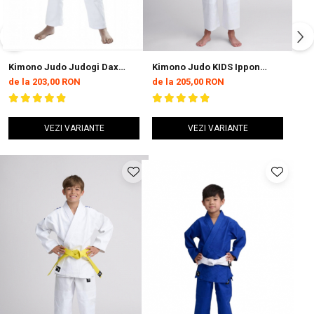
Kimono Judo Judogi Dax
Kimono Judo KIDS Ippon
Sports Juniori
Gear GI NXT Alb/Rosu
de la 203,00 RON
de la 205,00 RON
VEZI VARIANTE
VEZI VARIANTE