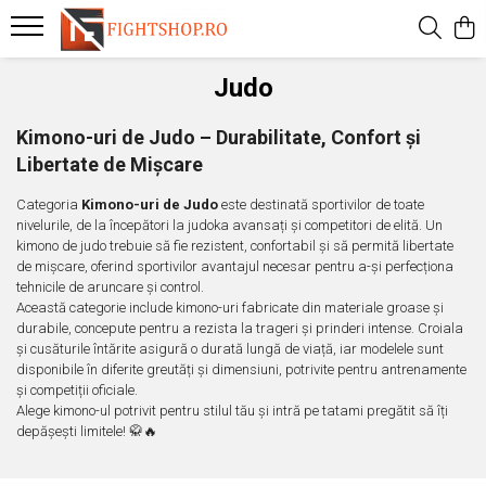
Mănuși
Uniforme
Dotări Sală
Îmbrăcăminte
Incaltaminte
Accesorii
Cupe si Medalii
Outlet
Magazin Oficial
Mega Summer Sales
Judo
Manusi de Box
Taekwondo
Batoane de viteza
Bustiere
Ghete de Box
Replici instrumente autoaparare
Cupe
Mistery Box
Dynamite Fighting Show
Accesorii aproape GRATIS
Kimono-uri de Judo – Durabilitate, Confort și
Manusi de Fitness
Ju Jitsu / BJJ
Burtiere si pieptare
Colanti
Ghete de Lupte
Bidonase
Medalii
Outlet General
Federatia Romana de Karate WUKF
Bluze aproape GRATIS
Libertate de Mișcare
Manusi de Ju Jitsu
Judo
Franghii
Compleuri de Box
Pantofi Arte Martiale
Botosei Arte Martiale
Snururi
Federatia Romana de Kempo
Bustiere aproape GRATIS
Categoria
Kimono-uri de Judo
este destinată sportivilor de toate
Manusi de Karate
Karate
Judo
Dresuri de lupte
Slapi
Bustiere si Pieptare
Colanti aproape GRATIS
nivelurile, de la începători la judoka avansați și competitori de elită. Un
kimono de judo trebuie să fie rezistent, confortabil și să permită libertate
Manusi de MMA
Kempo
Fitness
Geci
Ghete de Haltere si Fitness
Centuri Arte Martiale
Geci aproape GRATIS
de mișcare, oferind sportivilor avantajul necesar pentru a-și perfecționa
Manusi de Sac
Wu Shu - Kung Fu - Hapkido
Manechine
Hanorace
Incaltaminte Adulti Casual
Corzi pentru sarit
Incaltaminte aproape GRATIS
tehnicile de aruncare și control.
Această categorie include kimono-uri fabricate din materiale groase și
Manusi de Taekwondo
Mingi dubla fixare si para de viteza
Maiouri
Încălțăminte Copii Casual
Fase de Box
Maiouri aproape GRATIS
durabile, concepute pentru a rezista la trageri și prinderi intense. Croiala
și cusăturile întărite asigură o durată lungă de viață, iar modelele sunt
Manusi de Iarna
Mingi medicinale
Pantaloni
Încălțăminte sport
Genunchiere si cotiere
Pantaloni aproape GRATIS
disponibile în diferite greutăți și dimensiuni, potrivite pentru antrenamente
Motricitate si coordonare
Rashguard
Glezniere
Rashguard-uri aproape GRATIS
și competiții oficiale.
Alege kimono-ul potrivit pentru stilul tău și intră pe tatami pregătit să îți
Fitness
Shorturi
Prosoape
Short-uri aproape GRATIS
depășești limitele! 🥋🔥
Palmare si PAO
Treninguri
Protectii genitale
Treninguri apropae GRATIS
Perne de perete si Makiwara