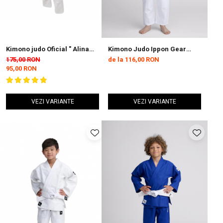
Kimono judo Oficial " Alina
Kimono Judo Ippon Gear
Dumitru " by Armura
Beginner 2 Alb Junior
175,00 RON
de la 116,00 RON
95,00 RON
VEZI VARIANTE
VEZI VARIANTE