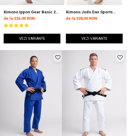
Kimono Ippon Gear Basic 2
Kimono Judo Dax Sports
Alb
Albastru Juniori
de la 326,00 RON
de la 328,00 RON
VEZI VARIANTE
VEZI VARIANTE