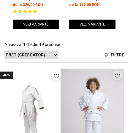
Basic 2 Alb
Gear Beginner 2 Alb
Gea
de la 326,00 RON
de la 116,00 RON
de 
Junior
VEZI VARIANTE
VEZI VARIANTE
Afiseaza:
1-
19
din
19
produse
FILTRE
-46%