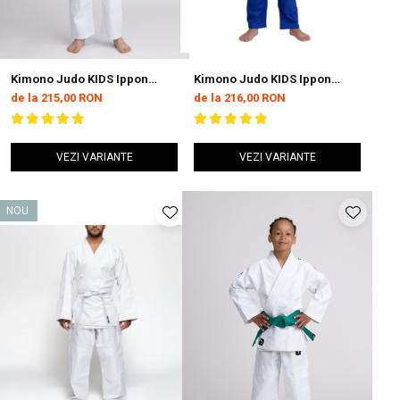
Kimono Judo KIDS Ippon
Kimono Judo KIDS Ippon
Gear GI NXT Albastru
Gear GI Future 2 Albastru
de la 215,00 RON
de la 216,00 RON
VEZI VARIANTE
VEZI VARIANTE
NOU