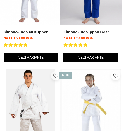
Kimono Judo KIDS Ippon
Kimono Judo Ippon Gear
Gear GI Future 2 Alb
Beginner 2 Albastru Junior
de la 160,00 RON
de la 163,00 RON
VEZI VARIANTE
VEZI VARIANTE
NOU