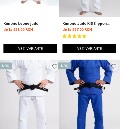
Kimono Leone judo
Kimono Judo KIDS Ippon
Gear GI NXT Negru
de la 221,00 RON
de la 227,00 RON
VEZI VARIANTE
VEZI VARIANTE
NOU
NOU