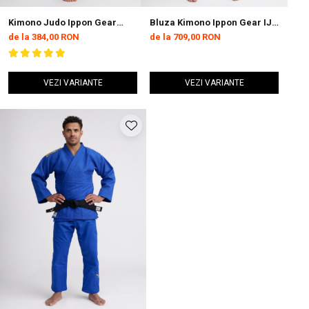
Kimono Judo Ippon Gear
Bluza Kimono Ippon Gear IJF
Basic 2 Albastru
Judo Legend 2 Alba
de la 384,00 RON
de la 709,00 RON
VEZI VARIANTE
VEZI VARIANTE