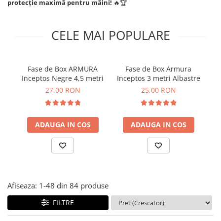
Tricouri
Proteze dentare
Tricouri aproape GRATIS
protecție maximă pentru mâini!
🔥🏆
Placi de spargere
Linie Kempo
Rucsacuri si genti
Prim ajutor
Bluză
Sepci si caciuli
CELE MAI POPULARE
Recuperare si incalzire
Jachete
Tape
Saci bulgaresti
Sosete
Cadouri
Fase de Box ARMURA
Fase de Box Armura
Saltele si Tatami
Veste
Inceptos Negre 4,5 metri
Inceptos 3 metri Albastre
Saci de Box
27,00 RON
25,00 RON
Scuturi
Accesorii Antrenor
ADAUGA IN COS
ADAUGA IN COS
Greutati Fitness
Afiseaza:
1-
48
din
84
produse
FILTRE