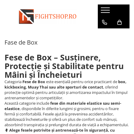
Mănuși
Uniforme
Dotări Sală
Îmbrăcăminte
Incaltaminte
Accesorii
Cupe si Medalii
Outlet
Magazin Oficial
Mega Summer Sales
Manusi de Box
Taekwondo
Batoane de viteza
Bustiere
Ghete de Box
Replici instrumente autoaparare
Cupe
Mistery Box
Dynamite Fighting Show
Accesorii aproape GRATIS
Fase de Box
Manusi de Fitness
Ju Jitsu / BJJ
Burtiere si pieptare
Colanti
Ghete de Lupte
Bidonase
Medalii
Outlet General
Federatia Romana de Karate WUKF
Bluze aproape GRATIS
Manusi de Ju Jitsu
Judo
Franghii
Compleuri de Box
Pantofi Arte Martiale
Botosei Arte Martiale
Snururi
Federatia Romana de Kempo
Bustiere aproape GRATIS
Fese de Box – Susținere,
Manusi de Karate
Karate
Judo
Dresuri de lupte
Slapi
Bustiere si Pieptare
Colanti aproape GRATIS
Protecție și Stabilitate pentru
Manusi de MMA
Kempo
Fitness
Geci
Ghete de Haltere si Fitness
Centuri Arte Martiale
Geci aproape GRATIS
Mâini și Încheieturi
Manusi de Sac
Wu Shu - Kung Fu - Hapkido
Manechine
Hanorace
Incaltaminte Adulti Casual
Corzi pentru sarit
Incaltaminte aproape GRATIS
Categoria
Fese de Box
este esențială pentru orice practicant de
box,
kickboxing, Muay Thai sau alte sporturi de contact
, oferind
Manusi de Taekwondo
Mingi dubla fixare si para de viteza
Maiouri
Încălțăminte Copii Casual
Fase de Box
Maiouri aproape GRATIS
protecție optimă pentru articulații și amortizarea impactului în timpul
Manusi de Iarna
Mingi medicinale
Pantaloni
Încălțăminte sport
Genunchiere si cotiere
Pantaloni aproape GRATIS
antrenamentelor și competițiilor.
Această categorie include
fese din materiale elastice sau semi-
Motricitate si coordonare
Rashguard
Glezniere
Rashguard-uri aproape GRATIS
elastice
, disponibile în diferite lungimi și grosimi, pentru o fixare
fermă și confortabilă. Fesele ajută la prevenirea accidentărilor,
Fitness
Shorturi
Prosoape
Short-uri aproape GRATIS
stabilizează încheieturile și oferă un plus de confort sub mănuși,
Palmare si PAO
Treninguri
Protectii genitale
Treninguri apropae GRATIS
absorbind transpirația și prelungind durata de viață a echipamentului.
🥊
Alege fesele potrivite și antrenează-te în siguranță, cu
Perne de perete si Makiwara