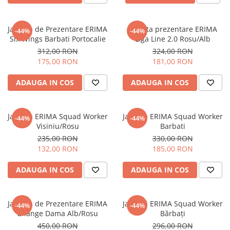
Jacheta de Prezentare ERIMA
Jacheta prezentare ERIMA
-44%
-44%
Six Wings Barbati Portocalie
Liga Line 2.0 Rosu/Alb
312,00 RON
324,00 RON
175,00 RON
181,00 RON
ADAUGA IN COS
ADAUGA IN COS
Jacheta ERIMA Squad Worker
Jacheta ERIMA Squad Worker
-44%
-44%
Visiniu/Rosu
Barbati
235,00 RON
330,00 RON
132,00 RON
185,00 RON
ADAUGA IN COS
ADAUGA IN COS
Jacheta de Prezentare ERIMA
Jachetă ERIMA Squad Worker
-44%
-44%
Change Dama Alb/Rosu
Bărbați
450,00 RON
296,00 RON