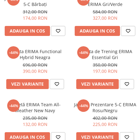
Tricouri
Proteze dentare
Tricouri aproape GRATIS
5-C Bărbați
ERIMA Gri/Verde
Placi de spargere
Linie Kempo
Rucsacuri si genti
312,00 RON
584,00 RON
Prim ajutor
174,00 RON
327,00 RON
Bluză
Sepci si caciuli
Recuperare si incalzire
Jachete
Tape
ADAUGA IN COS
ADAUGA IN COS
Saci bulgaresti
Sosete
Cadouri
Saltele si Tatami
Veste
Jacheta ERIMA Functional
Jacheta de Trening ERIMA
-44%
-44%
Saci de Box
Hybrid Neagra
Essential Gri
696,00 RON
350,00 RON
Scuturi
390,00 RON
197,00 RON
Accesorii Antrenor
VEZI VARIANTE
VEZI VARIANTE
Greutati Fitness
Jachetă ERIMA Team All-
Jacheta Prezentare 5-C ERIMA
-44%
-44%
Weather New Navy
Rosu/Negru
235,00 RON
402,00 RON
132,00 RON
225,00 RON
ADAUGA IN COS
VEZI VARIANTE