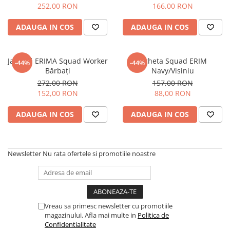
252,00 RON
166,00 RON
ADAUGA IN COS
ADAUGA IN COS
Jachetă ERIMA Squad Worker
Jacheta Squad ERIM
-44%
-44%
Bărbați
Navy/Visiniu
272,00 RON
157,00 RON
152,00 RON
88,00 RON
ADAUGA IN COS
ADAUGA IN COS
Newsletter
Nu rata ofertele si promotiile noastre
Vreau sa primesc newsletter cu promotiile
magazinului. Afla mai multe in
Politica de
Confidentialitate