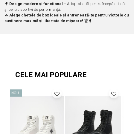
Tricouri
Proteze dentare
Tricouri aproape GRATIS
🥊
Design modern și funcțional
– Adaptat atât pentru începători, cât
Placi de spargere
Linie Kempo
Rucsacuri si genti
și pentru sportivi de performanță.
🔥
Alege ghetele de box ideale și antrenează-te pentru victorie cu
Prim ajutor
Bluză
Sepci si caciuli
susținere maximă și libertate de mișcare!
🏆🥊
Recuperare si incalzire
Jachete
Tape
Saci bulgaresti
Sosete
Cadouri
Saltele si Tatami
Veste
Saci de Box
Scuturi
Accesorii Antrenor
CELE MAI POPULARE
Greutati Fitness
NOU