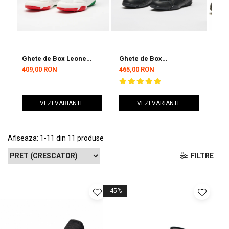
Ghete de Box Leone
Ghete de Box
Ghe
Premium Albe
Profesionale Leone
Pre
409,00 RON
465,00 RON
409
Negre
VEZI VARIANTE
VEZI VARIANTE
Afiseaza:
1-
11
din
11
produse
FILTRE
-45%