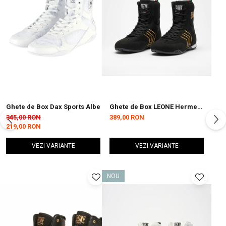
Ghete de Box Dax Sports Albe
Ghete de Box LEONE Hermes
Negre
345,00 RON
389,00 RON
219,00 RON
VEZI VARIANTE
VEZI VARIANTE
NOU