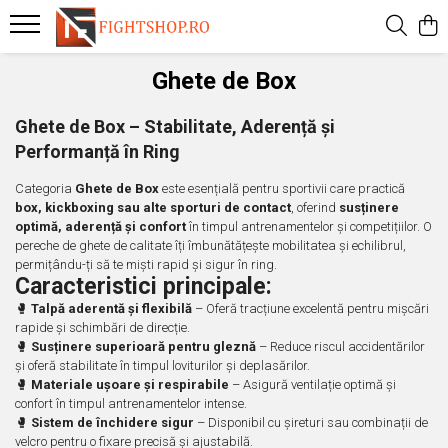
Mănuși
Uniforme
Dotări Sală
Îmbrăcăminte
Incaltaminte
Accesorii
Cupe si Medalii
Outlet
Magazin Oficial
Mega Summer Sales
Ghete de Box
Manusi de Box
Taekwondo
Batoane de viteza
Bustiere
Ghete de Box
Replici instrumente autoaparare
Cupe
Mistery Box
Dynamite Fighting Show
Accesorii aproape GRATIS
Ghete de Box – Stabilitate, Aderență și
Manusi de Fitness
Ju Jitsu / BJJ
Burtiere si pieptare
Colanti
Ghete de Lupte
Bidonase
Medalii
Outlet General
Federatia Romana de Karate WUKF
Bluze aproape GRATIS
Performanță în Ring
Manusi de Ju Jitsu
Judo
Franghii
Compleuri de Box
Pantofi Arte Martiale
Botosei Arte Martiale
Snururi
Federatia Romana de Kempo
Bustiere aproape GRATIS
Categoria
Ghete de Box
este esențială pentru sportivii care practică
Manusi de Karate
Karate
Judo
Dresuri de lupte
Slapi
Bustiere si Pieptare
Colanti aproape GRATIS
box, kickboxing sau alte sporturi de contact
, oferind
susținere
optimă, aderență și confort
în timpul antrenamentelor și competițiilor. O
Manusi de MMA
Kempo
Fitness
Geci
Ghete de Haltere si Fitness
Centuri Arte Martiale
Geci aproape GRATIS
pereche de ghete de calitate îți îmbunătățește mobilitatea și echilibrul,
Manusi de Sac
Wu Shu - Kung Fu - Hapkido
Manechine
Hanorace
Incaltaminte Adulti Casual
Corzi pentru sarit
Incaltaminte aproape GRATIS
permițându-ți să te miști rapid și sigur în ring.
Caracteristici principale:
Manusi de Taekwondo
Mingi dubla fixare si para de viteza
Maiouri
Încălțăminte Copii Casual
Fase de Box
Maiouri aproape GRATIS
🥊
Talpă aderentă și flexibilă
– Oferă tracțiune excelentă pentru mișcări
Manusi de Iarna
Mingi medicinale
Pantaloni
Încălțăminte sport
Genunchiere si cotiere
Pantaloni aproape GRATIS
rapide și schimbări de direcție.
🥊
Susținere superioară pentru gleznă
– Reduce riscul accidentărilor
Motricitate si coordonare
Rashguard
Glezniere
Rashguard-uri aproape GRATIS
și oferă stabilitate în timpul loviturilor și deplasărilor.
🥊
Materiale ușoare și respirabile
– Asigură ventilație optimă și
Fitness
Shorturi
Prosoape
Short-uri aproape GRATIS
confort în timpul antrenamentelor intense.
Palmare si PAO
Treninguri
Protectii genitale
Treninguri apropae GRATIS
🥊
Sistem de închidere sigur
– Disponibil cu șireturi sau combinații de
velcro pentru o fixare precisă și ajustabilă.
Perne de perete si Makiwara