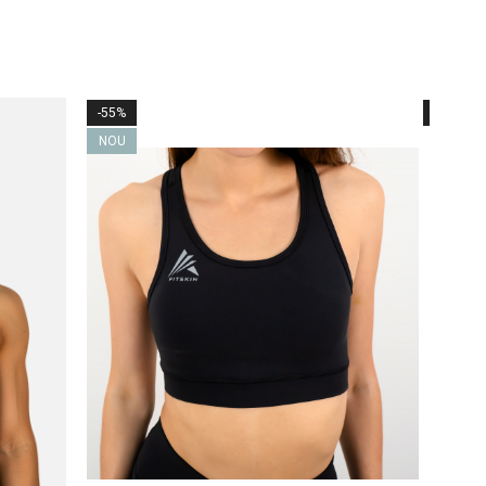
-55%
-74%
NOU