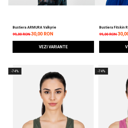
Bustiera ARMURA Valkyrie
Bustiera Fitskin 
30,00 RON
30,0
99,00 RON
99,00 RON
VEZI VARIANTE
V
-74%
-74%