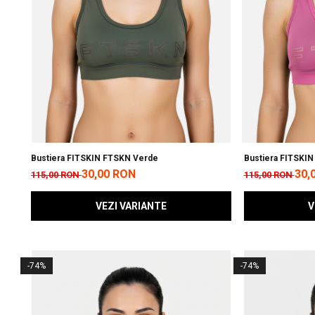
Bustiera FITSKIN FTSKN Verde
Bustiera FITSKI
30,00 RON
30,
115,00 RON
115,00 RON
VEZI VARIANTE
V
-74%
-74%