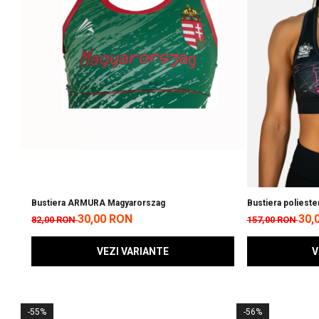
Bustiera ARMURA Magyarorszag
Bustiera poliester
Body Building Fed
30,00 RON
30,
82,00 RON
157,00 RON
VEZI VARIANTE
V
-55%
-56%