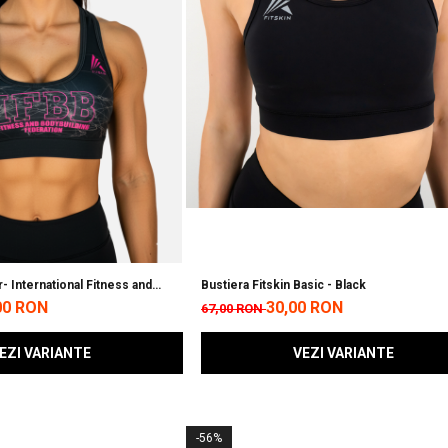
- International Fitness and
Bustiera Fitskin Basic - Black
eration
00 RON
30,00 RON
67,00 RON
EZI VARIANTE
VEZI VARIANTE
-56%