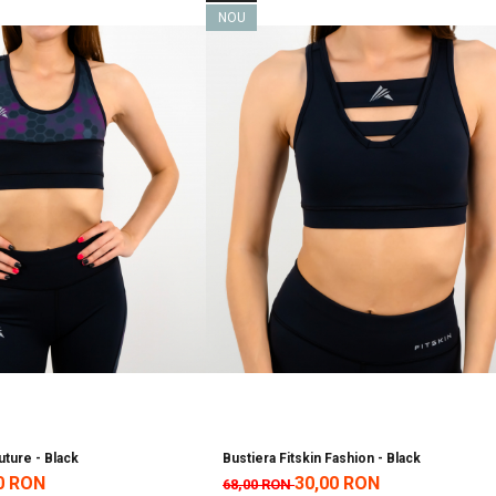
NOU
uture - Black
Bustiera Fitskin Fashion - Black
0 RON
30,00 RON
68,00 RON