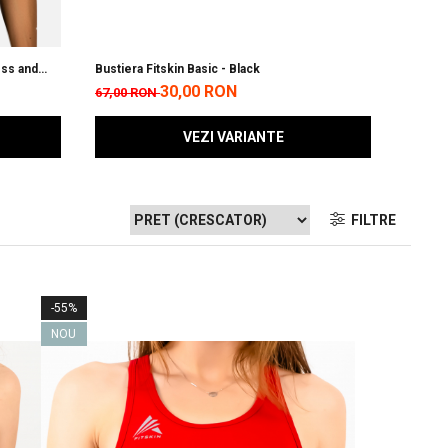
ess and
Bustiera Fitskin Basic - Black
Bustie
30,00 RON
67,00 RON
115,0
VEZI VARIANTE
FILTRE
-55%
NOU