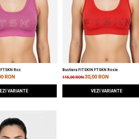
N FTSKN Roz
Bustiera FITSKIN FTSKN Rosie
00 RON
30,00 RON
115,00 RON
EZI VARIANTE
VEZI VARIANTE