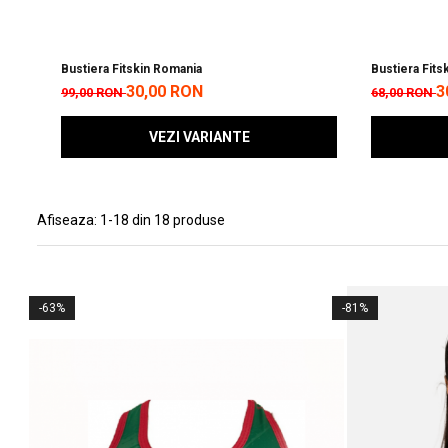
Bustiera Fitskin Romania
Bustiera Fits
30,00 RON
3
99,00 RON
68,00 RON
VEZI VARIANTE
Afiseaza:
1-
18
din
18
produse
-63%
-81%