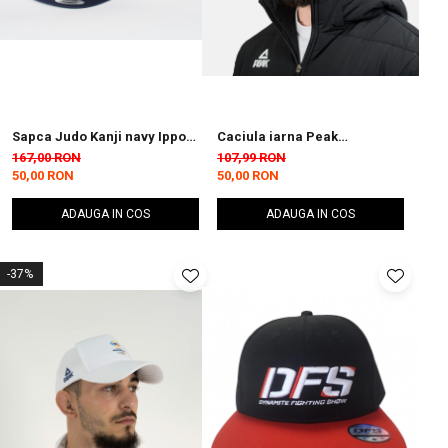
Sapca Judo Kanji navy Ippon
Caciula iarna Peak
Gear
TeamRomania20 Galben
167,00 RON
107,99 RON
50,00 RON
50,00 RON
ADAUGA IN COS
ADAUGA IN COS
-37%