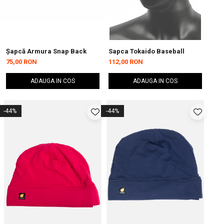
Șapcă Armura Snap Back
Sapca Tokaido Baseball
75,00 RON
112,00 RON
ADAUGA IN COS
ADAUGA IN COS
-44%
-44%