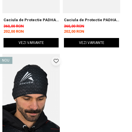
Caciula de Protectie PADHAT
Caciula de Protectie PADHAT
pentru Copii Roz
pentru Copii Navy
360,00 RON
360,00 RON
202,00 RON
202,00 RON
VEZI VARIANTE
VEZI VARIANTE
NOU