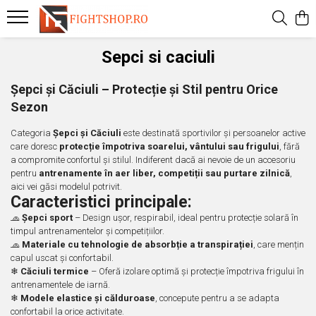
Mănuși
Uniforme
Dotări Sală
Îmbrăcăminte
Incaltaminte
Accesorii
Cupe si Medalii
Outlet
Magazin Oficial
Mega Summer Sales
Sepci si caciuli
Manusi de Box
Taekwondo
Batoane de viteza
Bustiere
Ghete de Box
Replici instrumente autoaparare
Cupe
Mistery Box
Dynamite Fighting Show
Accesorii aproape GRATIS
Șepci și Căciuli – Protecție și Stil pentru Orice
Manusi de Fitness
Ju Jitsu / BJJ
Burtiere si pieptare
Colanti
Ghete de Lupte
Bidonase
Medalii
Outlet General
Federatia Romana de Karate WUKF
Bluze aproape GRATIS
Sezon
Manusi de Ju Jitsu
Judo
Franghii
Compleuri de Box
Pantofi Arte Martiale
Botosei Arte Martiale
Snururi
Federatia Romana de Kempo
Bustiere aproape GRATIS
Categoria
Șepci și Căciuli
este destinată sportivilor și persoanelor active
Manusi de Karate
Karate
Judo
Dresuri de lupte
Slapi
Bustiere si Pieptare
Colanti aproape GRATIS
care doresc
protecție împotriva soarelui, vântului sau frigului
, fără
a compromite confortul și stilul. Indiferent dacă ai nevoie de un accesoriu
Manusi de MMA
Kempo
Fitness
Geci
Ghete de Haltere si Fitness
Centuri Arte Martiale
Geci aproape GRATIS
pentru
antrenamente în aer liber, competiții sau purtare zilnică
,
Manusi de Sac
Wu Shu - Kung Fu - Hapkido
Manechine
Hanorace
Incaltaminte Adulti Casual
Corzi pentru sarit
Incaltaminte aproape GRATIS
aici vei găsi modelul potrivit.
Caracteristici principale:
Manusi de Taekwondo
Mingi dubla fixare si para de viteza
Maiouri
Încălțăminte Copii Casual
Fase de Box
Maiouri aproape GRATIS
🧢
Șepci sport
– Design ușor, respirabil, ideal pentru protecție solară în
Manusi de Iarna
Mingi medicinale
Pantaloni
Încălțăminte sport
Genunchiere si cotiere
Pantaloni aproape GRATIS
timpul antrenamentelor și competițiilor.
🧢
Materiale cu tehnologie de absorbție a transpirației
, care mențin
Motricitate si coordonare
Rashguard
Glezniere
Rashguard-uri aproape GRATIS
capul uscat și confortabil.
❄
Căciuli termice
– Oferă izolare optimă și protecție împotriva frigului în
Fitness
Shorturi
Prosoape
Short-uri aproape GRATIS
antrenamentele de iarnă.
Palmare si PAO
Treninguri
Protectii genitale
Treninguri apropae GRATIS
❄
Modele elastice și călduroase
, concepute pentru a se adapta
confortabil la orice activitate.
Perne de perete si Makiwara