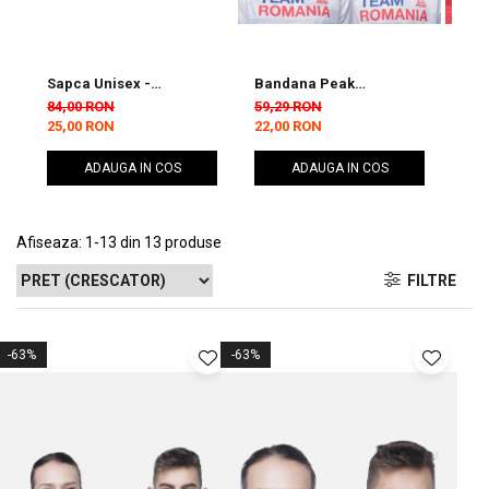
Sapca Unisex -
Bandana Peak
Ban
International Fitness
TeamRomania20 Rosu
Tea
84,00 RON
59,29 RON
59,
and Body Building
25,00 RON
22,00 RON
22,
Federation
ADAUGA IN COS
ADAUGA IN COS
Afiseaza:
1-
13
din
13
produse
FILTRE
-63%
-63%