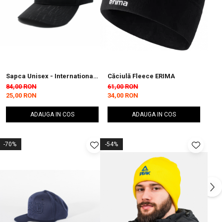
Sapca Unisex - International
Căciulă Fleece ERIMA
Fitness and Body Building
84,00 RON
61,00 RON
Federation
25,00 RON
34,00 RON
ADAUGA IN COS
ADAUGA IN COS
-70%
-54%