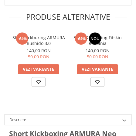
PRODUSE ALTERNATIVE
Short kickboxing ARMURA
Short Kickboxing Fitskin
-64%
-64%
NOU
Bushido 3.0
Romania
140,00 RON
140,00 RON
50,00 RON
50,00 RON
VEZI VARIANTE
VEZI VARIANTE
Descriere
Short Kickboxing ARMURA Neo