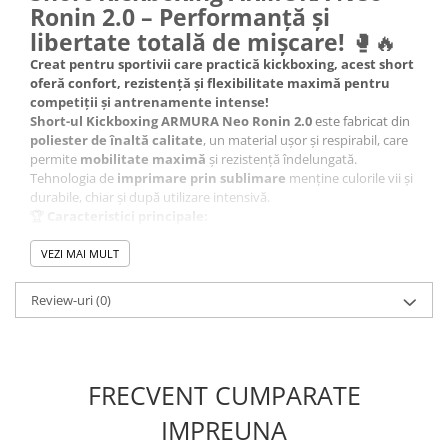
Ronin 2.0 – Performanță și
libertate totală de mișcare!
🥊🔥
Creat pentru sportivii care practică kickboxing, acest short
oferă confort, rezistență și flexibilitate maximă pentru
competiții și antrenamente intense!
Short-ul Kickboxing ARMURA Neo Ronin 2.0
este fabricat din
poliester de înaltă calitate
, un material ușor și respirabil, care
permite
mobilitate maximă
și rezistență îndelungată.
Tehnologia de
imprimare prin sublimare
menține culorile vii și
durabile, chiar și după utilizare intensivă.
🏆
Caracteristici principale:
✔
Material tehnic premium:
Poliester ușor și rezistent
, ideal
pentru antrenamente intense
VEZI MAI MULT
✔
Tehnologie de imprimare sublimată:
Culori intense și
durabile, care nu se estompează
Review-uri
(0)
✔
Design ergonomic:
Croială largă pentru
libertate totală de
mișcare
✔
Respirabilitate ridicată:
Menține corpul uscat și oferă
confort optim
✔
Utilizare versatilă:
FRECVENT CUMPARATE
Potrivit pentru
kickboxing, muay thai,
box și alte sporturi de contact
IMPREUNA
💪
Domină ringul cu Short-ul Kickboxing ARMURA Neo
Ronin 2.0 – confort, stil și performanță de top!
🔥🥊