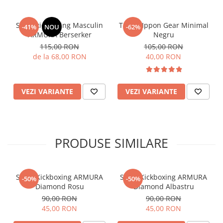
Short kickboxing Masculin
Tricou Ippon Gear Minimal
-41%
NOU
-62%
ARMURA Berserker
Negru
115,00 RON
105,00 RON
de la 68,00 RON
40,00 RON
VEZI VARIANTE
VEZI VARIANTE
PRODUSE SIMILARE
Short Kickboxing ARMURA
Short Kickboxing ARMURA
-50%
-50%
Diamond Rosu
Diamond Albastru
90,00 RON
90,00 RON
45,00 RON
45,00 RON