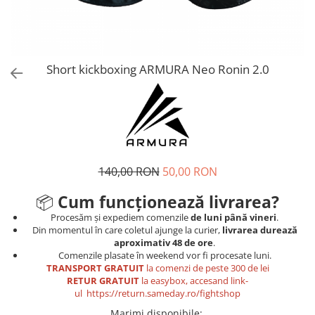
Tricouri
Proteze dentare
Tricouri aproape GRATIS
Placi de spargere
Linie Kempo
Rucsacuri si genti
Prim ajutor
Bluză
Sepci si caciuli
Recuperare si incalzire
Jachete
Tape
Short kickboxing ARMURA Neo Ronin 2.0
Saci bulgaresti
Sosete
Cadouri
Saltele si Tatami
Veste
Saci de Box
Scuturi
140,00 RON
50,00 RON
Accesorii Antrenor
Greutati Fitness
📦
Cum funcționează livrarea?
Procesăm și expediem comenzile
de luni până vineri
.
Din momentul în care coletul ajunge la curier,
livrarea durează
aproximativ 48 de ore
.
Comenzile plasate în weekend vor fi procesate luni.
TRANSPORT GRATUIT
la comenzi de peste 300 de lei
RETUR GRATUIT
la easybox, accesand link-
ul
https://return.sameday.ro/fightshop
Marimi disponibile
: