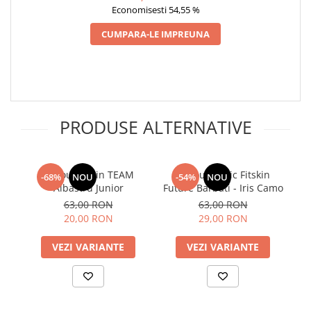
Economisesti 54,55 %
CUMPARA-LE IMPREUNA
PRODUSE ALTERNATIVE
Tricou Fitskin TEAM
Tricou tehnic Fitskin
Tricou tehn
-68%
NOU
-54%
NOU
Albastru Junior
Future Barbati - Iris Camo
63,00 RON
63,00 RON
20,00 RON
29,00 RON
VEZI VARIANTE
VEZI VARIANTE