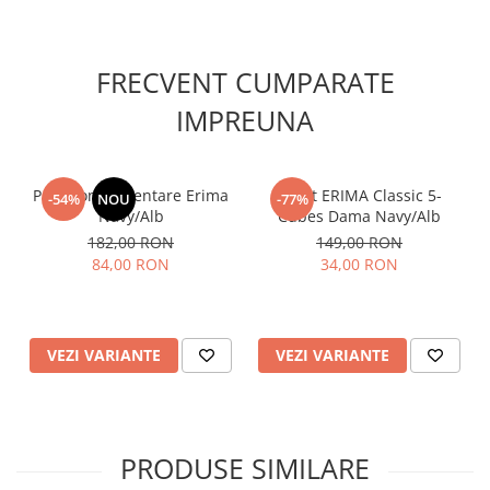
💥
Echipamentul potrivit pentru tinerii sportivi!
💥
📦
Comandă acum și oferă-i juniorului tău un tricou de
campion!
🚀🏅
FRECVENT CUMPARATE
IMPREUNA
Pantalon Prezentare Erima
Short ERIMA Classic 5-
-54%
NOU
-77%
Navy/Alb
Cubes Dama Navy/Alb
182,00 RON
149,00 RON
84,00 RON
34,00 RON
VEZI VARIANTE
VEZI VARIANTE
PRODUSE SIMILARE