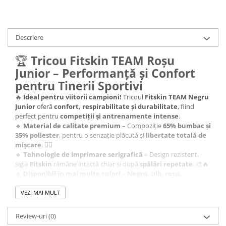
Descriere
🏆
Tricou Fitskin TEAM Roșu
Junior – Performanță și Confort
pentru Tinerii Sportivi
🔥
Ideal pentru viitorii campioni!
Tricoul
Fitskin TEAM Negru
Junior
oferă
confort, respirabilitate și durabilitate
, fiind
perfect pentru
competiții și antrenamente intense
.
🔹
Material de calitate premium
– Compoziție
65% bumbac și
35% poliester
, pentru o senzație plăcută și
libertate totală de
mișcare
. 🏋️‍♂️
🔹
Tehnologie de imprimare serigrafică
– Design rezistent,
sigla
Fitskin
rămâne intactă chiar și după
spălări repetate
. 🎨🔥
🔹
Disponibil în mai multe culori
–
Negru, alb, roșu,
albastru
, pentru un look personalizat. ⚫⚪🔴🔵
🔹
Fit sportiv și respirabil
– Materialul permite
evacuarea
VEZI MAI MULT
transpirației
, menținând corpul uscat și confortabil. 💦
🔹
Versatil și confortabil
– Perfect pentru
antrenamente,
Review-uri
(0)
competiții și purtare zilnică
. 🏆