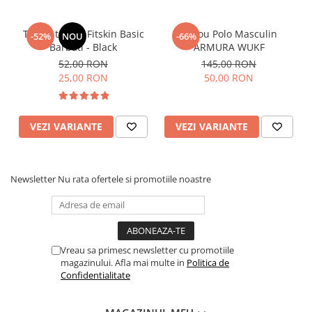
Tricou tehnic Fitskin Basic
Tricou Polo Masculin
-52%
NOU
-66%
Barbati - Black
ARMURA WUKF
52,00 RON
145,00 RON
25,00 RON
50,00 RON
VEZI VARIANTE
VEZI VARIANTE
Newsletter
Nu rata ofertele si promotiile noastre
Vreau sa primesc newsletter cu promotiile
magazinului. Afla mai multe in
Politica de
Confidentialitate