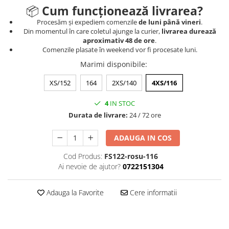
📦
Cum funcționează livrarea?
Procesăm și expediem comenzile
de luni până vineri
.
Din momentul în care coletul ajunge la curier,
livrarea durează
aproximativ 48 de ore
.
Comenzile plasate în weekend vor fi procesate luni.
Marimi disponibile
:
XS/152
164
2XS/140
4XS/116
4
IN STOC
Durata de livrare:
24 / 72 ore
ADAUGA IN COS
Cod Produs:
FS122-rosu-116
Ai nevoie de ajutor?
0722151304
Adauga la Favorite
Cere informatii