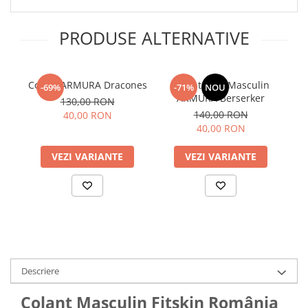
PRODUSE ALTERNATIVE
Colant ARMURA Dracones
Colant lung Masculin
-69%
-71%
NOU
ARMURA Berserker
130,00 RON
140,00 RON
40,00 RON
40,00 RON
VEZI VARIANTE
VEZI VARIANTE
Descriere
Colant Masculin Fitskin România