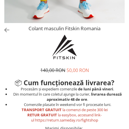
Tricouri
Proteze dentare
Tricouri aproape GRATIS
Placi de spargere
Linie Kempo
Rucsacuri si genti
Prim ajutor
Bluză
Sepci si caciuli
Recuperare si incalzire
Jachete
Tape
Colant masculin Fitskin Romania
Saci bulgaresti
Sosete
Cadouri
Saltele si Tatami
Veste
Saci de Box
Scuturi
140,00 RON
50,00 RON
Accesorii Antrenor
Greutati Fitness
📦
Cum funcționează livrarea?
Procesăm și expediem comenzile
de luni până vineri
.
Din momentul în care coletul ajunge la curier,
livrarea durează
aproximativ 48 de ore
.
Comenzile plasate în weekend vor fi procesate luni.
TRANSPORT GRATUIT
la comenzi de peste 300 lei
RETUR GRATUIT
la easybox, accesand link-
ul
https://return.sameday.ro/fightshop
Marimi disponibile
: