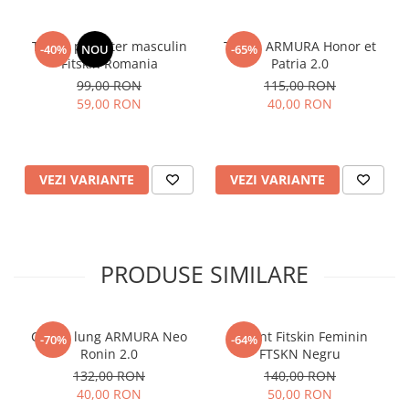
Tricou poliester masculin
Tricou ARMURA Honor et
-40%
NOU
-65%
Fitskin Romania
Patria 2.0
99,00 RON
115,00 RON
59,00 RON
40,00 RON
VEZI VARIANTE
VEZI VARIANTE
PRODUSE SIMILARE
Colant lung ARMURA Neo
Colant Fitskin Feminin
-70%
-64%
Ronin 2.0
FTSKN Negru
132,00 RON
140,00 RON
40,00 RON
50,00 RON