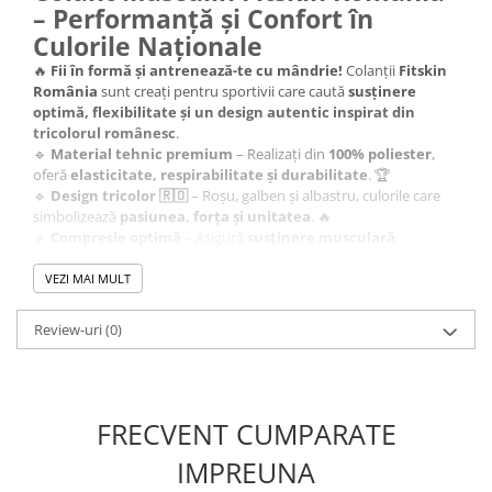
– Performanță și Confort în
Culorile Naționale
🔥
Fii în formă și antrenează-te cu mândrie!
Colanții
Fitskin
România
sunt creați pentru sportivii care caută
susținere
optimă, flexibilitate și un design autentic inspirat din
tricolorul românesc
.
🔹
Material tehnic premium
– Realizați din
100% poliester
,
oferă
elasticitate, respirabilitate și durabilitate
. 🏆
🔹
Design tricolor 🇷🇴
– Roșu, galben și albastru, culorile care
simbolizează
pasiunea, forța și unitatea
. 🔥
🔹
Compresie optimă
– Asigură
susținere musculară
,
reducând oboseala în timpul antrenamentelor intense. 💪
🔹
Respirabilitate și uscare rapidă
– Materialul permite
VEZI MAI MULT
evacuarea transpirației
, menținând corpul uscat și confortabil.
💦
Review-uri
(0)
🔹
Potriviți pentru orice tip de antrenament
– Ideali pentru
fitness, alergare, arte marțiale, competiții sau
antrenamente de performanță
. 🏋️‍♂️🏃‍♂️🥊
💥
Poartă echipamentul potrivit și antrenează-te ca un
campion!
FRECVENT CUMPARATE
💥
📦
Comandă acum și susține culorile României!
🚀🏅
IMPREUNA