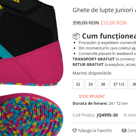
Ghete de lupte Junior
398,00 RON
210,00 RON
📦
Cum funcționea
Procesăm și expediem comenzi
Din momentul în care coletul aju
Comenzile plasate în weekend vo
TRANSPORT GRATUIT
la comenzi 
RETUR GRATUIT
la easybox, acces
Marimi disponibile
:
32
33
38
37 1/3
38
STOC EPUIZAT
Durata de livrare:
24 / 72 ore
Cod Produs:
JQ4995-30
Ai nev
Adauga la Favorite
Cere 