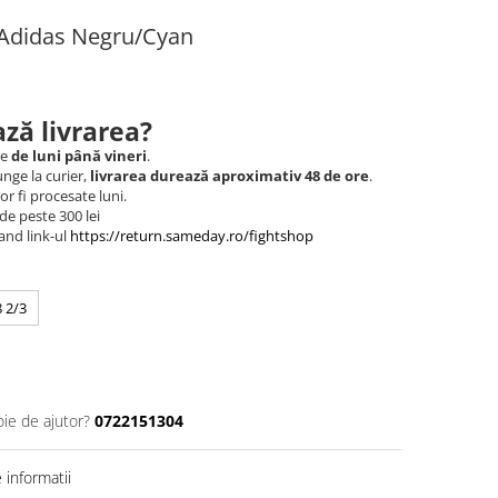
i Adidas Negru/Cyan
ză livrarea?
le
de luni până vineri
.
nge la curier,
livrarea durează aproximativ 48 de ore
.
r fi procesate luni.
de peste 300 lei
and link-ul
https://return.sameday.ro/fightshop
 2/3
oie de ajutor?
0722151304
informatii