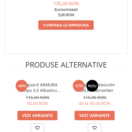
135,00 RON
Economisesti
5,00 RON
CUMPARA-LE IMPREUNA
PRODUSE ALTERNATIVE
Rashguard ARMURA
Rashguard Masculin
-48%
-57%
NOU
Kempo 3.0 Albastru
ARMURA Berserker
Seniori
115,00 RON
115,00 RON
60,00 RON
de la 50,00 RON
VEZI VARIANTE
VEZI VARIANTE