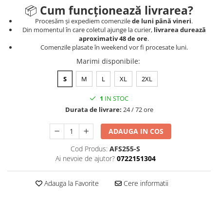
📦
Cum funcționează livrarea?
Procesăm și expediem comenzile
de luni până vineri
.
Din momentul în care coletul ajunge la curier,
livrarea durează
aproximativ 48 de ore
.
Comenzile plasate în weekend vor fi procesate luni.
Marimi disponibile
:
S
M
L
XL
2XL
1
IN STOC
Durata de livrare:
24 / 72 ore
ADAUGA IN COS
Cod Produs:
AFS255-S
Ai nevoie de ajutor?
0722151304
Adauga la Favorite
Cere informatii