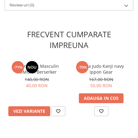
Review-uri
(0)
FRECVENT CUMPARATE
IMPREUNA
Colant lung Masculin
Sapca Judo Kanji navy
-71%
NOU
-70%
ARMURA Berserker
Ippon Gear
140,00 RON
167,00 RON
40,00 RON
50,00 RON
ADAUGA IN COS
VEZI VARIANTE