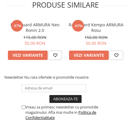
PRODUSE SIMILARE
Rashguard ARMURA Neo
Rashguard Kempo ARMURA
-57%
-67%
Ronin 2.0
Rosu
115,00 RON
150,00 RON
50,00 RON
50,00 RON
VEZI VARIANTE
VEZI VARIANTE
Newsletter
Nu rata ofertele si promotiile noastre
Vreau sa primesc newsletter cu promotiile
magazinului. Afla mai multe in
Politica de
Confidentialitate