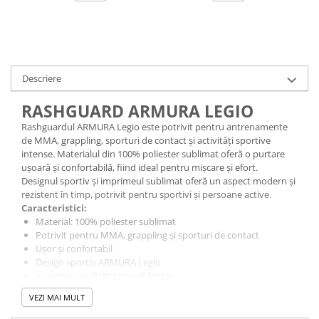
Descriere
RASHGUARD ARMURA LEGIO
Rashguardul ARMURA Legio este potrivit pentru antrenamente
de MMA, grappling, sporturi de contact și activități sportive
intense. Materialul din 100% poliester sublimat oferă o purtare
ușoară și confortabilă, fiind ideal pentru mișcare și efort.
Designul sportiv și imprimeul sublimat oferă un aspect modern și
rezistent în timp, potrivit pentru sportivi și persoane active.
Caracteristici:
Material: 100% poliester sublimat
Potrivit pentru MMA, grappling și sporturi de contact
Ușor și confortabil
Design sportiv ARMURA Legio
Imprimeu realizat prin sublimare
Ușor de întreținut
VEZI MAI MULT
Mărimi disponibile
: S, M, L, XL, 2XL,3XL