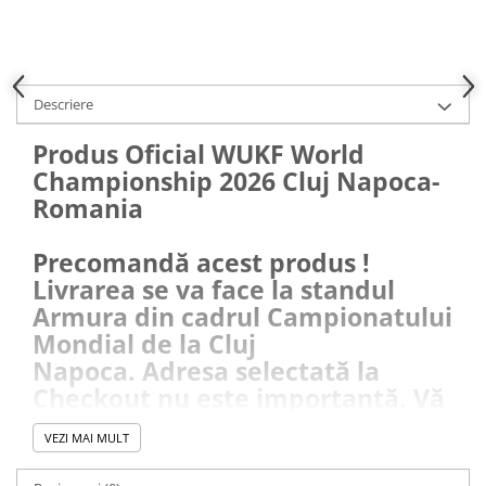
Descriere
Produs Oficial WUKF World
Championship 2026 Cluj Napoca-
Romania
Precomandă acest produs !
Livrarea se va face la standul
Armura din cadrul Campionatului
Mondial de la Cluj
Napoca. Adresa selectată la
Checkout nu este importantă. Vă
rugăm selectați ca țară de
VEZI MAI MULT
destinație România, și bifați
(dacă este nevoie), căsuța