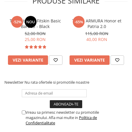
PRODUSE SIMILARE
Tricou tehnic Fitskin Basic
Tricou ARMURA Honor et
-52%
NOU
-65%
Barbati - Black
Patria 2.0
52,00 RON
115,00 RON
25,00 RON
40,00 RON
VEZI VARIANTE
VEZI VARIANTE
Newsletter
Nu rata ofertele si promotiile noastre
Vreau sa primesc newsletter cu promotiile
magazinului. Afla mai multe in
Politica de
Confidentialitate