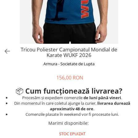
Tricouri
Proteze dentare
Tricouri aproape GRATIS
Placi de spargere
Linie Kempo
Rucsacuri si genti
Prim ajutor
Bluză
Sepci si caciuli
Recuperare si incalzire
Jachete
Tape
Saci bulgaresti
Sosete
Cadouri
Saltele si Tatami
Veste
Tricou Poliester Campionatul Mondial de
Karate WUKF 2026
Saci de Box
Armura - Societate de Lupta
Scuturi
Accesorii Antrenor
156,00 RON
Greutati Fitness
📦
Cum funcționează livrarea?
Procesăm și expediem comenzile
de luni până vineri
.
Din momentul în care coletul ajunge la curier,
livrarea durează
aproximativ 48 de ore
.
Comenzile plasate în weekend vor fi procesate luni.
Marimi disponibile
:
STOC EPUIZAT