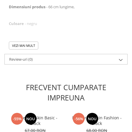
Dimensiuni produs
- 66 cm lungime,
Culoare
- negru
Greutate produs
- 228 g,
VEZI MAI MULT
Recomandat pentru antrenament si competitie.
Review-uri
(0)
FRECVENT CUMPARATE
IMPREUNA
Bustiera Fitskin Basic -
Bustiera Fitskin Fashion -
-55%
NOU
-56%
NOU
Black
Black
67,00 RON
68,00 RON