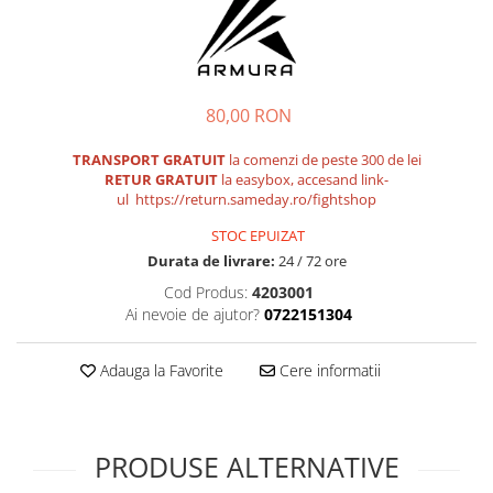
Tricouri
Proteze dentare
Tricouri aproape GRATIS
Placi de spargere
Linie Kempo
Rucsacuri si genti
Prim ajutor
Bluză
Sepci si caciuli
Recuperare si incalzire
Jachete
Tape
80,00 RON
Saci bulgaresti
Sosete
Cadouri
TRANSPORT GRATUIT
la comenzi de peste 300 de lei
Saltele si Tatami
Veste
RETUR GRATUIT
la easybox, accesand link-
ul https://return.sameday.ro/fightshop
Saci de Box
Scuturi
STOC EPUIZAT
Durata de livrare:
24 / 72 ore
Accesorii Antrenor
Cod Produs:
4203001
Greutati Fitness
Ai nevoie de ajutor?
0722151304
Adauga la Favorite
Cere informatii
PRODUSE ALTERNATIVE