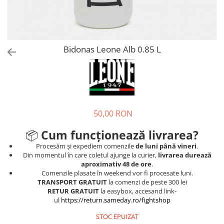
Tricouri
Proteze dentare
Tricouri aproape GRATIS
Placi de spargere
Linie Kempo
Rucsacuri si genti
Prim ajutor
Bluză
Sepci si caciuli
Recuperare si incalzire
Jachete
Tape
Bidonas Leone Alb 0.85 L
Saci bulgaresti
Sosete
Cadouri
Saltele si Tatami
Veste
Saci de Box
Scuturi
50,00 RON
Accesorii Antrenor
📦
Cum funcționează livrarea?
Greutati Fitness
Procesăm și expediem comenzile
de luni până vineri
.
Din momentul în care coletul ajunge la curier,
livrarea durează
aproximativ 48 de ore
.
Comenzile plasate în weekend vor fi procesate luni.
TRANSPORT GRATUIT
la comenzi de peste 300 lei
RETUR GRATUIT
la easybox, accesand link-
ul
https://return.sameday.ro/fightshop
STOC EPUIZAT