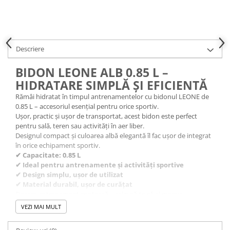
Descriere
BIDON LEONE ALB 0.85 L –
HIDRATARE SIMPLĂ ȘI EFICIENTĂ
Rămâi hidratat în timpul antrenamentelor cu bidonul LEONE de
0.85 L – accesoriul esențial pentru orice sportiv.
Ușor, practic și ușor de transportat, acest bidon este perfect
pentru sală, teren sau activități în aer liber.
Designul compact și culoarea albă elegantă îl fac ușor de integrat
în orice echipament sportiv.
✔ Capacitate: 0.85 L
✔ Ideal pentru antrenamente și activități sportive
✔ Design simplu, ușor de utilizat
✔ Material durabil, ușor de curățat
Fiecare antrenament contează – asigură-te că ai mereu
hidratarea la îndemână cu bidonul LEONE!
VEZI MAI MULT