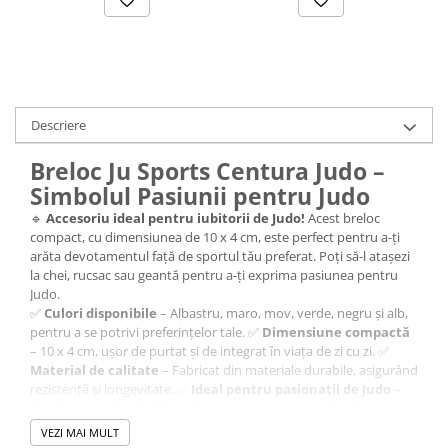
Descriere
Breloc Ju Sports Centura Judo –
Simbolul Pasiunii pentru Judo
🔹
Accesoriu ideal pentru iubitorii de Judo!
Acest breloc
compact, cu dimensiunea de 10 x 4 cm, este perfect pentru a-ți
arăta devotamentul față de sportul tău preferat. Poți să-l atașezi
la chei, rucsac sau geantă pentru a-ți exprima pasiunea pentru
Judo.
✅
Culori disponibile
– Albastru, maro, mov, verde, negru și alb,
pentru a se potrivi preferințelor tale. ✅
Dimensiune compactă
– 10 x 4 cm, ușor de purtat și de integrat în viața de zi cu zi. ✅
Material de calitate
– Fabricat din materiale durabile, asigurând
rezistență și longevitate. ✅
Ideal pentru pasionații de Judo
–
Arată-ți respectul față de Judo cu un accesoriu simplu, dar
semnificativ.
VEZI MAI MULT
🎯 Un breloc perfect pentru toți cei care practică sau apreciază