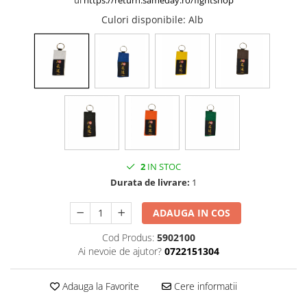
ul
https://return.sameday.ro/fightshop
Culori disponibile
: Alb
2
IN STOC
Durata de livrare:
1
ADAUGA IN COS
Cod Produs:
5902100
Ai nevoie de ajutor?
0722151304
Adauga la Favorite
Cere informatii