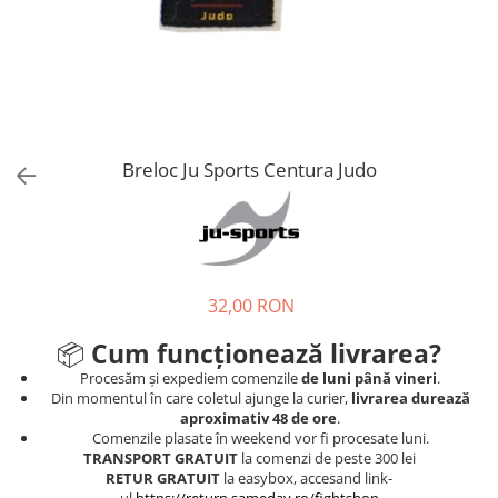
Tricouri
Proteze dentare
Tricouri aproape GRATIS
Placi de spargere
Linie Kempo
Rucsacuri si genti
Prim ajutor
Bluză
Sepci si caciuli
Recuperare si incalzire
Jachete
Tape
Saci bulgaresti
Sosete
Cadouri
Saltele si Tatami
Breloc Ju Sports Centura Judo
Veste
Saci de Box
Scuturi
Accesorii Antrenor
32,00 RON
Greutati Fitness
📦
Cum funcționează livrarea?
Procesăm și expediem comenzile
de luni până vineri
.
Din momentul în care coletul ajunge la curier,
livrarea durează
aproximativ 48 de ore
.
Comenzile plasate în weekend vor fi procesate luni.
TRANSPORT GRATUIT
la comenzi de peste 300 lei
RETUR GRATUIT
la easybox, accesand link-