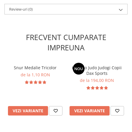
Judo!
Review-uri
(0)
FRECVENT CUMPARATE
IMPREUNA
Snur Medalie Tricolor
Kimono Judo Judogi Copii
NOU
Dax Sports
de la 1,10 RON
de la 194,00 RON
VEZI VARIANTE
VEZI VARIANTE