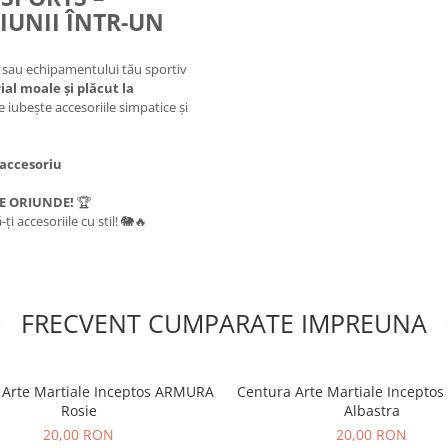
IUNII ÎNTR-UN
i sau echipamentului tău sportiv
al moale și plăcut la
 iubește accesoriile simpatice și
 accesoriu
NE ORIUNDE!
🏆
ți accesoriile cu stil! 🐘🔥
FRECVENT CUMPARATE IMPREUNA
 Arte Martiale Inceptos ARMURA
Centura Arte Martiale Incept
Rosie
Albastra
20,00 RON
20,00 RON