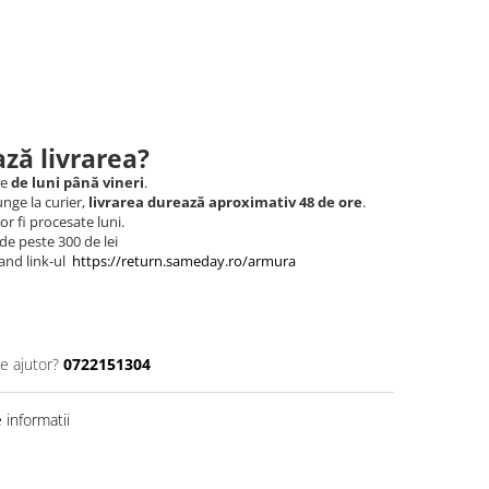
ză livrarea?
le
de luni până vineri
.
nge la curier,
livrarea durează aproximativ 48 de ore
.
r fi procesate luni.
de peste 300 de lei
and link-ul
https://return.sameday.ro/armura
e ajutor?
0722151304
informatii