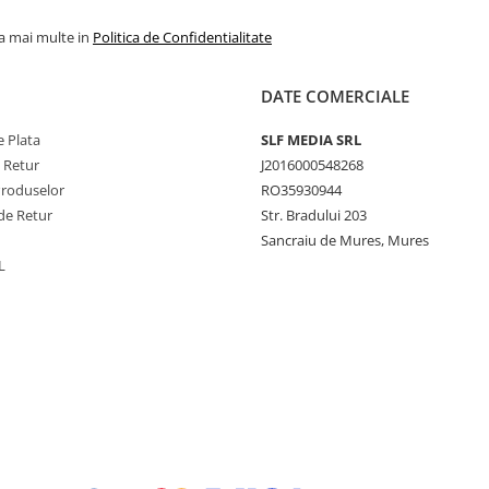
la mai multe in
Politica de Confidentialitate
DATE COMERCIALE
 Plata
SLF MEDIA SRL
e Retur
J2016000548268
Produselor
RO35930944
de Retur
Str. Bradului 203
Sancraiu de Mures, Mures
L