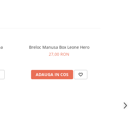
ate Alba
Breloc Manusa Box Leone Hero
Breloc Manu
27,00 RON
ADAUGA IN COS
ADAU