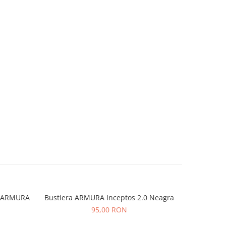
os ARMURA
Bustiera ARMURA Inceptos 2.0 Neagra
Kimono Kar
95,00 RON