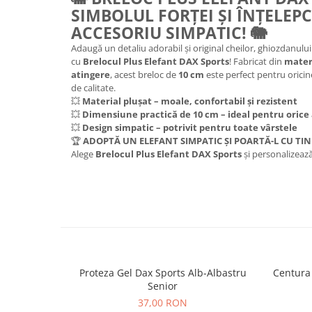
SIMBOLUL FORȚEI ȘI ÎNȚELEPC
ACCESORIU SIMPATIC!
🐘
Adaugă un detaliu adorabil și original cheilor, ghiozdanulu
cu
Brelocul Plus Elefant DAX Sports
! Fabricat din
materi
atingere
, acest breloc de
10 cm
este perfect pentru oricine
de calitate.
💥
Material pluşat – moale, confortabil și rezistent
💥
Dimensiune practică de 10 cm – ideal pentru orice
💥
Design simpatic – potrivit pentru toate vârstele
🏆
ADOPTĂ UN ELEFANT SIMPATIC ȘI POARTĂ-L CU TI
Alege
Brelocul Plus Elefant DAX Sports
și personalizează-
Proteza Gel Dax Sports Alb-Albastru
Centura
Senior
37,00 RON