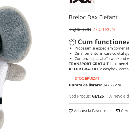
Breloc Dax Elefant
35,00 RON
27,00 RON
📦
Cum funcționea
Procesăm și expediem comenzi
Din momentul în care coletul aju
Comenzile plasate în weekend vo
TRANSPORT GRATUIT
la comenzi 
RETUR GRATUIT
la easybox, acces
STOC EPUIZAT
Durata de livrare:
24 / 72 ore
Cod Produs:
GE125
Ai nevoie d
Adauga la Favorite
Cere 