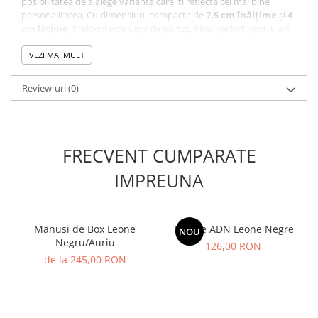
posibilitatea de a alege varianta care îți reflectă cel mai bine
personalitatea. Cu dimensiuni compacte de
7,5 cm înălțime
și
4
cm lățime
, brelocul este ușor de purtat, fiind perfect pentru a fi
atașat la chei, geantă sau rucsac. Un cadou ideal pentru orice
sportiv sau fan al boxului!
VEZI MAI MULT
📌
Detalii tehnice:
✔
Material:
Poliuretan de calitate
Review-uri
(0)
✔
Dimensiuni:
Înălțime 7,5 cm, Lățime 4 cm
✔
Design:
Mănușă de box detaliată
✔
Culori disponibile:
Mai multe opțiuni de culoare
✔
Recomandat pentru:
Cadou, accesorii de zi cu zi
🥊
Breloc Mănușă Box Leone – Pasiune și stil, chiar și la
FRECVENT CUMPARATE
micile detalii!
IMPREUNA
Manusi de Box Leone
Tibiere ADN Leone Negre
NOU
Negru/Auriu
126,00 RON
de la 245,00 RON