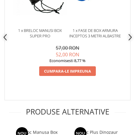
1 x BRELOC MANUSI BOX
1 x FASE DE BOX ARMURA
SUPER PRO
INCEPTOS 3 METRI ALBASTRE
57,00 RON
52,00 RON
Economisesti 8,77 %
CUMPARA-LE IMPREUNA
PRODUSE ALTERNATIVE
Breloc Manusa Box
Breloc Plus Dinozaur
NOU
NOU