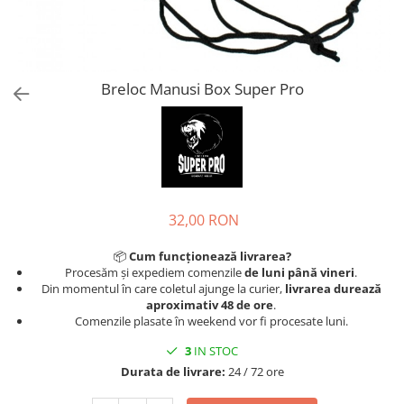
Tricouri
Proteze dentare
Tricouri aproape GRATIS
Placi de spargere
Linie Kempo
Rucsacuri si genti
Prim ajutor
Bluză
Sepci si caciuli
Recuperare si incalzire
Jachete
Tape
Breloc Manusi Box Super Pro
Saci bulgaresti
Sosete
Cadouri
Saltele si Tatami
Veste
Saci de Box
Scuturi
32,00 RON
Accesorii Antrenor
Greutati Fitness
📦
Cum funcționează livrarea?
Procesăm și expediem comenzile
de luni până vineri
.
Din momentul în care coletul ajunge la curier,
livrarea durează
aproximativ 48 de ore
.
Comenzile plasate în weekend vor fi procesate luni.
3
IN STOC
Durata de livrare:
24 / 72 ore