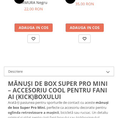
ARMURA Negru
35,00 RON
22,00 RON
ADAUGA IN COS
ADAUGA IN COS
Descriere
MĂNUȘI DE BOX SUPER PRO MINI
– ACCESORIU COOL PENTRU FANI
AI (KICK)BOXULUI
Arată-ți pasiunea pentru sporturile de contact cu aceste
mănuși
de box Super Pro Mini
, perfecte ca accesoriu decorativ pentru
oglinda retrovizoare a mașinii
, bicicletă sau rucsac. Un detaliu
original și stilat pentru toți fanii boxului sau kickboxingului!