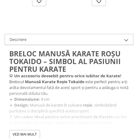
Descriere
BRELOC MANUSĂ KARATE ROȘU
TOKAIDO – SIMBOL AL PASIUNII
PENTRU KARATE
🥋
Un accesoriu deosebit pentru orice iubitor de Karate!
Brelocul
Manusă Karate Roșie Tokaido
este perfect pentru a-ți
arăta devotamentul față de acest sport și pentru a adăuga o notă
personală stilului tău.
🔹
Dimensiune:
9 cm
🔹
Design:
Manusă de karate în culoare
roșie
, simbolizând
puritatea și disciplină specifică acestui sport.
🏅
Un cadou ideal pentru orice practicant de Karate
sau fan
al sporturilor de contact, acest breloc poate fi o amintire
prețioasă din călătoria ta marțială.
VEZI MAI MULT