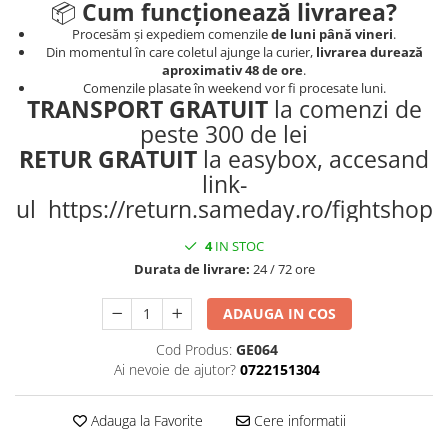
📦
Cum funcționează livrarea?
Procesăm și expediem comenzile
de luni până vineri
.
Din momentul în care coletul ajunge la curier,
livrarea durează
aproximativ 48 de ore
.
Comenzile plasate în weekend vor fi procesate luni.
TRANSPORT GRATUIT
la comenzi de
peste 300 de lei
RETUR GRATUIT
la easybox, accesand
link-
ul https://return.sameday.ro/fightshop
4
IN STOC
Durata de livrare:
24 / 72 ore
ADAUGA IN COS
Cod Produs:
GE064
Ai nevoie de ajutor?
0722151304
Adauga la Favorite
Cere informatii