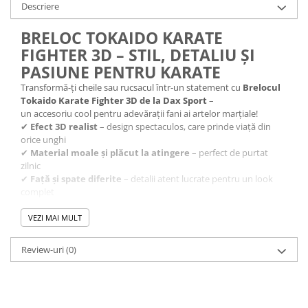
Descriere
BRELOC TOKAIDO KARATE
FIGHTER 3D – STIL, DETALIU ȘI
PASIUNE PENTRU KARATE
Transformă-ți cheile sau rucsacul într-un statement cu
Brelocul
Tokaido Karate Fighter 3D de la Dax Sport
–
un accesoriu cool pentru adevărații fani ai artelor marțiale!
✔
Efect 3D realist
– design spectaculos, care prinde viață din
orice unghi
✔
Material moale și plăcut la atingere
– perfect de purtat
zilnic
✔
Față și spate diferite
– detalii atent lucrate pentru un look
complet
✔ Ideal pentru practicanți de
karate
, dar și pentru colecționari
sau susținători
VEZI MAI MULT
Mic, dar plin de personalitate, acest breloc este cadoul perfect
pentru orice karateka sau fan al brandului
Tokaido
!
Review-uri
(0)