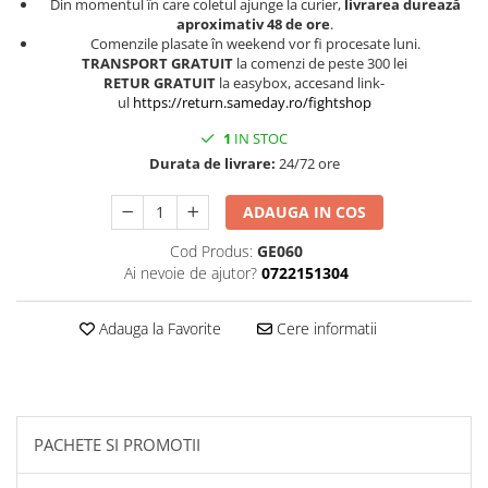
Din momentul în care coletul ajunge la curier,
livrarea durează
aproximativ 48 de ore
.
Comenzile plasate în weekend vor fi procesate luni.
TRANSPORT GRATUIT
la comenzi de peste 300 lei
RETUR GRATUIT
la easybox, accesand link-
ul
https://return.sameday.ro/fightshop
1
IN STOC
Durata de livrare:
24/72 ore
ADAUGA IN COS
Cod Produs:
GE060
Ai nevoie de ajutor?
0722151304
Adauga la Favorite
Cere informatii
PACHETE SI PROMOTII