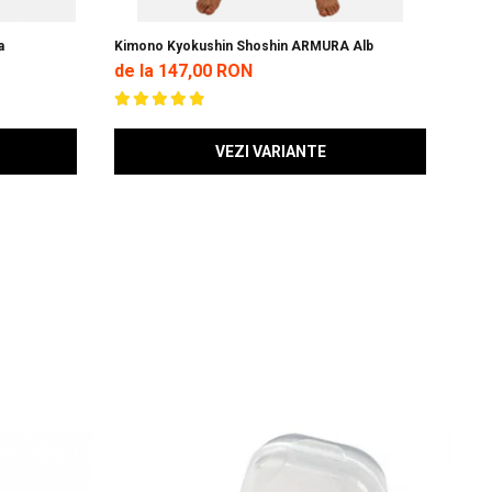
ra
Kimono Kyokushin Shoshin ARMURA Alb
Manu
Alba
de la 147,00 RON
42,
VEZI VARIANTE