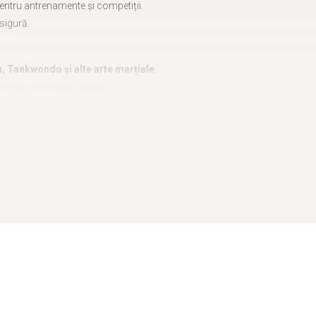
 pentru antrenamente și competiții.
 sigură.
u, Taekwondo și alte arte marțiale
.
el de cunoștințe și tehnică.
nță în timp.
centură de calitate superioară,
țial!
🚀