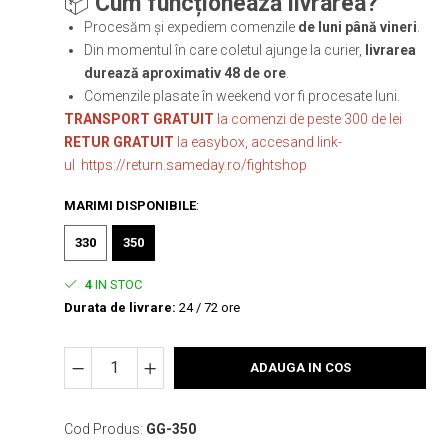
📦
Cum funcționează livrarea?
Procesăm și expediem comenzile
de luni până vineri
.
Din momentul în care coletul ajunge la curier,
livrarea
durează aproximativ 48 de ore
.
Comenzile plasate în weekend vor fi procesate luni.
TRANSPORT GRATUIT
la comenzi de peste 300 de lei
RETUR GRATUIT
la easybox, accesand link-
ul https://return.sameday.ro/fightshop
MARIMI DISPONIBILE
:
330
350
4
IN STOC
Durata de livrare:
24 / 72 ore
ADAUGA IN COS
Cod Produs:
GG-350