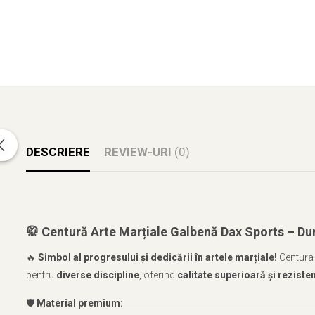
DESCRIERE
REVIEW-URI
(0)
🥋
Centură Arte Marțiale Galbenă Dax Sports – Dur
🔥
Simbol al progresului și dedicării în artele marțiale!
Centur
pentru
diverse discipline
, oferind
calitate superioară și reziste
🛡️
Material premium: