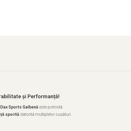
abilitate și Performanță!
a
Dax Sports Galbenă
este potrivită
nță sporită
datorită multiplelor cusături.