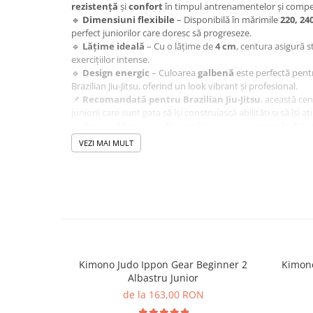
rezistență
și
confort
în timpul antrenamentelor și competiți
🔹
Dimensiuni flexibile
– Disponibilă în mărimile
220, 24
perfect juniorilor care doresc să progreseze.
🔹
Lățime ideală
– Cu o lățime de
4 cm
, centura asigură st
exercițiilor intense.
🔹
Design energic
– Culoarea
galbenă
este perfectă pentr
Brazilian Jiu-Jitsu, oferind un look vibrant și profesional.
📌
Recomandată pentru Brazilian Jiu-Jitsu
, această ce
juniorii care sunt gata să își construiască abilități și să își a
🔽
Comandă acum și fii pregătit pentru succes în BJJ!

VEZI MAI MULT
Kimono Judo Ippon Gear Beginner 2
Kimono
Albastru Junior
de la 163,00 RON