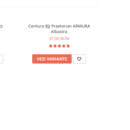
ts
Centura BJJ Praetorian ARMURA
Centura
Albastra
G
37,00 RON
VEZI VARIANTE
VEZI