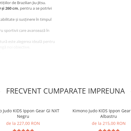
ilor de Brazilian Jiu-Jitsu.
0 și 260 cm
, pentru a se potrivi
abilitate și susținere în timpul
u sportivii care avansează în
ntură este alegerea ideală pentru
tingă noi obiective.

FRECVENT CUMPARATE IMPREUNA
 Judo KIDS Ippon Gear GI NXT
Kimono Judo KIDS Ippon Gear
Negru
Albastru
de la 227,00 RON
de la 215,00 RON