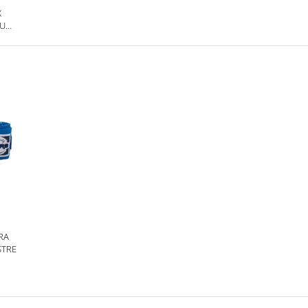
X
RU
RA
STRE