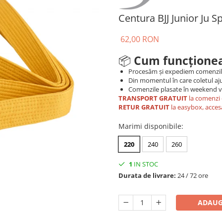
Centura BJJ Junior Ju 
62,00 RON
📦
Cum funcționea
Procesăm și expediem comenzi
Din momentul în care coletul aju
Comenzile plasate în weekend vo
TRANSPORT GRATUIT
la comenzi 
RETUR GRATUIT
la easybox, acces
Marimi disponibile
:
220
240
260
1
IN STOC
Durata de livrare:
24 / 72 ore
ADAUG