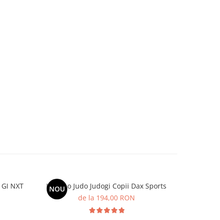
 GI NXT
Kimono Judo Judogi Copii Dax Sports
Tibiere
NOU
de la 194,00 RON