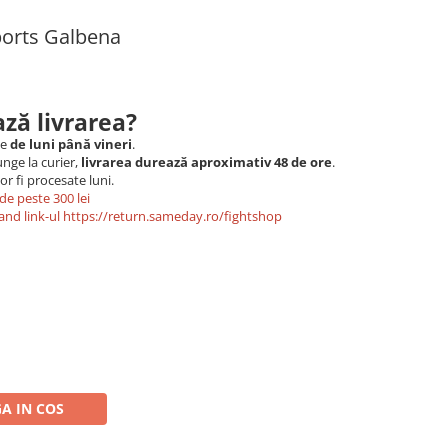
Sports Galbena
ză livrarea?
le
de luni până vineri
.
nge la curier,
livrarea durează aproximativ 48 de ore
.
r fi procesate luni.
de peste 300 lei
and link-ul
https://return.sameday.ro/fightshop
A IN COS