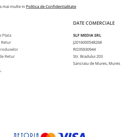
la mai multe in
Politica de Confidentialitate
DATE COMERCIALE
 Plata
SLF MEDIA SRL
e Retur
J2016000548268
Produselor
RO35930944
de Retur
Str. Bradului 203
Sancraiu de Mures, Mures
L