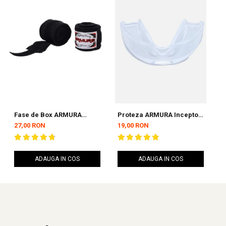
Fase de Box ARMURA
Proteza ARMURA Inceptos
F
Inceptos Negre 4,5 metri
2.0 Senior Simpla
I
27,00 RON
19,00 RON
2
ADAUGA IN COS
ADAUGA IN COS