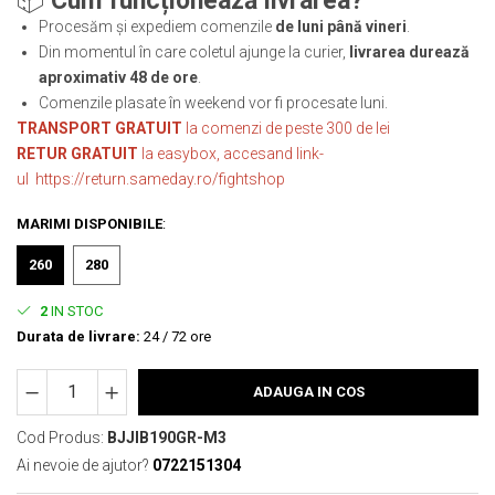
📦
Cum funcționează livrarea?
Procesăm și expediem comenzile
de luni până vineri
.
Din momentul în care coletul ajunge la curier,
livrarea durează
aproximativ 48 de ore
.
Comenzile plasate în weekend vor fi procesate luni.
TRANSPORT GRATUIT
la comenzi de peste 300 de lei
RETUR GRATUIT
la easybox, accesand link-
ul https://return.sameday.ro/fightshop
MARIMI DISPONIBILE
:
260
280
2
IN STOC
Durata de livrare:
24 / 72 ore
ADAUGA IN COS
Cod Produs:
BJJIB190GR-M3
Ai nevoie de ajutor?
0722151304