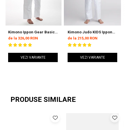
Kimono Ippon Gear Basic 2
Kimono Judo KIDS Ippon
K
Alb
Gear GI NXT Albastru
G
de la 326,00 RON
de la 215,00 RON
d
VEZI VARIANTE
VEZI VARIANTE
PRODUSE SIMILARE