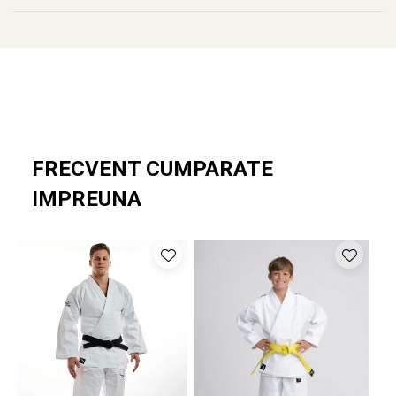
✔
Densitate țesătură:
220 g/m²
✔
Lungimi disponibile:
M1 – 220 cm, M2 – 240 cm, M3 – 260 cm,
M4 – 280 cm
✔
Sport:
Brazilian Jiu-Jitsu
✔
Design:
disponibilă în culori simple și combinații de două culori
FRECVENT CUMPARATE
IMPREUNA