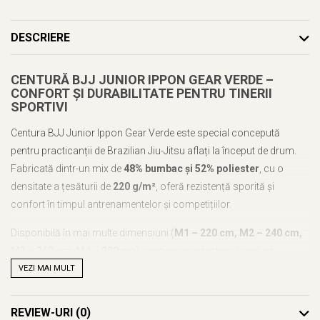
DESCRIERE
CENTURĂ BJJ JUNIOR IPPON GEAR VERDE –
CONFORT ȘI DURABILITATE PENTRU TINERII
SPORTIVI
Centura BJJ Junior Ippon Gear Verde este special concepută
pentru practicanții de Brazilian Jiu-Jitsu aflați la început de drum.
Fabricată dintr-un mix de
48% bumbac și 52% poliester
, cu o
densitate a țesăturii de
220 g/m²
, oferă rezistență sporită și
confort în timpul antrenamentelor și competițiilor.
Disponibilă în mai multe dimensiuni (
M1 – 220 cm, M2 – 240 cm,
M3 – 260 cm, M4 – 280 cm
), centura se adaptează perfect
nevoilor juniorilor. Designul clasic și calitatea materialului
VEZI MAI MULT
garantează utilizare de lungă durată.
REVIEW-URI
(0)
✔
Material:
48% bumbac, 52% poliester