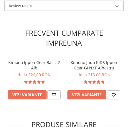
✔
Design:
disponibilă atât în culori simple, cât și în combinații de
Review-uri
(0)
două culori
Cu un design modern și rezistență de lungă durată, centura
Ippon Gear Verde/Negru este partenerul ideal pentru progresul
tău în BJJ.
FRECVENT CUMPARATE
IMPREUNA
Kimono Ippon Gear Basic 2
Kimono Judo KIDS Ippon
Alb
Gear GI NXT Albastru
de la 326,00 RON
de la 215,00 RON
VEZI VARIANTE
VEZI VARIANTE
PRODUSE SIMILARE