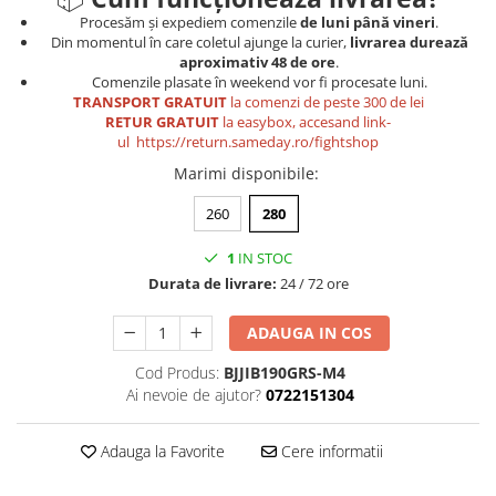
Procesăm și expediem comenzile
de luni până vineri
.
Din momentul în care coletul ajunge la curier,
livrarea durează
aproximativ 48 de ore
.
Comenzile plasate în weekend vor fi procesate luni.
TRANSPORT GRATUIT
la comenzi de peste 300 de lei
RETUR GRATUIT
la easybox, accesand link-
ul https://return.sameday.ro/fightshop
Marimi disponibile
:
260
280
1
IN STOC
Durata de livrare:
24 / 72 ore
ADAUGA IN COS
Cod Produs:
BJJIB190GRS-M4
Ai nevoie de ajutor?
0722151304
Adauga la Favorite
Cere informatii