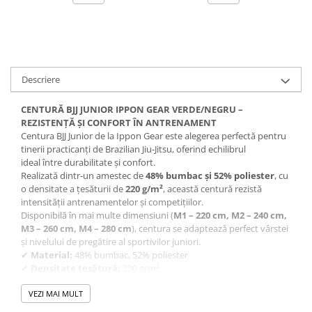
Descriere
CENTURĂ BJJ JUNIOR IPPON GEAR VERDE/NEGRU –
REZISTENȚĂ ȘI CONFORT ÎN ANTRENAMENT
Centura BJJ Junior de la Ippon Gear este alegerea perfectă pentru
tinerii practicanți de Brazilian Jiu-Jitsu, oferind echilibrul
ideal între durabilitate și confort.
Realizată dintr-un amestec de
48% bumbac și 52% poliester
, cu
o densitate a țesăturii de
220 g/m²
, această centură rezistă
intensității antrenamentelor și competițiilor.
Disponibilă în mai multe dimensiuni (
M1 – 220 cm, M2 – 240 cm,
M3 – 260 cm, M4 – 280 cm
), centura se adaptează perfect vârstei
și nivelului de pregătire al sportivilor juniori.
✔
Material:
48% bumbac, 52% poliester
✔
Densitate țesătură:
220 g/m²
✔
Lungimi disponibile:
M1 – 220 cm, M2 – 240 cm, M3 – 260 cm,
M4 – 280 cm
VEZI MAI MULT
✔
Sport:
Brazilian Jiu-Jitsu