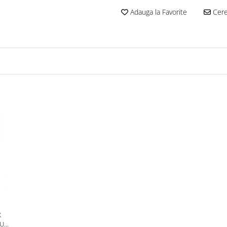
Adauga la Favorite
Cere 
X
RU