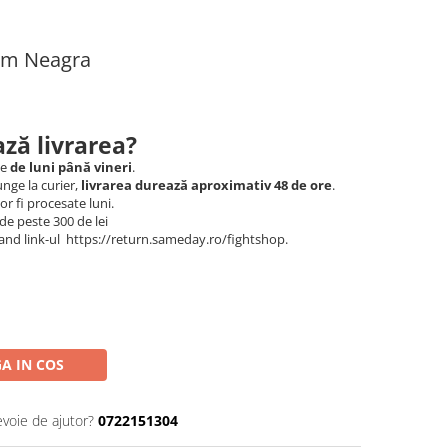
5 m Neagra
ză livrarea?
le
de luni până vineri
.
nge la curier,
livrarea durează aproximativ 48 de ore
.
r fi procesate luni.
de peste 300 de lei
and link-ul https://return.sameday.ro/fightshop.
A IN COS
evoie de ajutor?
0722151304