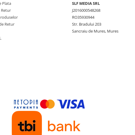
 Plata
SLF MEDIA SRL
e Retur
J2016000548268
Produselor
RO35930944
de Retur
Str. Bradului 203
Sancraiu de Mures, Mures
L