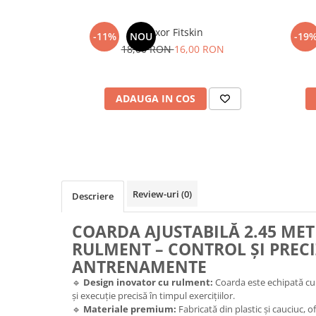
Flexor Fitskin
-11%
NOU
-19
18,00 RON
16,00 RON
ADAUGA IN COS
Review-uri
(0)
Descriere
COARDA AJUSTABILĂ 2.45 ME
RULMENT – CONTROL ȘI PRECI
ANTRENAMENTE
🔹
Design inovator cu rulment:
Coarda este echipată cu 
și execuție precisă în timpul exercițiilor.
🔹
Materiale premium:
Fabricată din plastic și cauciuc, of