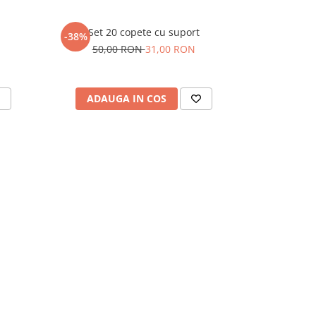
Set 20 copete cu suport
Coarda a
-38%
-13%
50,00 RON
31,00 RON
31,
ADAUGA IN COS
ADAU