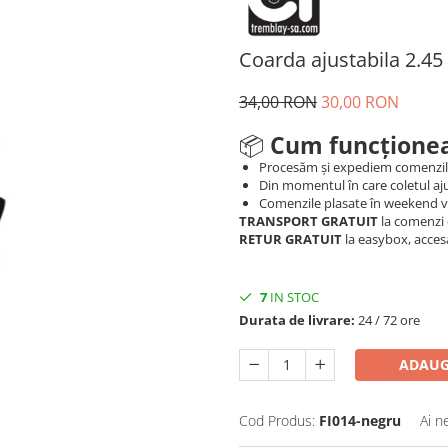
Coarda ajustabila 2.4
34,00 RON
30,00 RON
📦
Cum funcționea
Procesăm și expediem comenzi
Din momentul în care coletul aju
Comenzile plasate în weekend vo
TRANSPORT GRATUIT
la comenzi 
RETUR GRATUIT
la easybox, acces
7
IN STOC
Durata de livrare:
24 / 72 ore
ADAUG
Cod Produs:
FI014-negru
Ai n