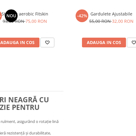
Stepper aerobic Fitskin
Gardulete Ajustabile
%
NOU
-42%
93,00 RON
75,00 RON
55,00 RON
32,00 RON
ADAUGA IN COS
ADAUGA IN COS
TRI NEAGRĂ CU
ZIE PENTRU
rulment, asigurând o rotație lină
eră rezistență și durabilitate,