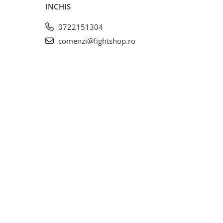
INCHIS
0722151304
comenzi@fightshop.ro