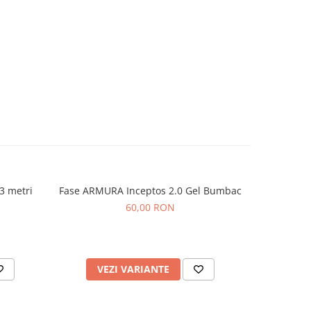
3 metri
Fase ARMURA Inceptos 2.0 Gel Bumbac
Fase de B
60,00 RON
VEZI VARIANTE
AD