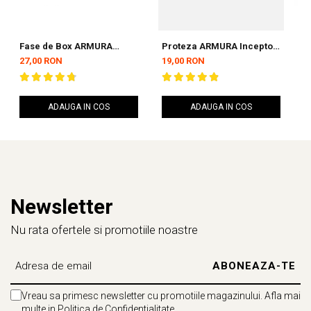
Fase de Box ARMURA
Proteza ARMURA Inceptos
F
Inceptos Negre 4,5 metri
2.0 Senior Simpla
I
27,00 RON
19,00 RON
2
ADAUGA IN COS
ADAUGA IN COS
Newsletter
Nu rata ofertele si promotiile noastre
Vreau sa primesc newsletter cu promotiile magazinului. Afla mai
multe in
Politica de Confidentialitate