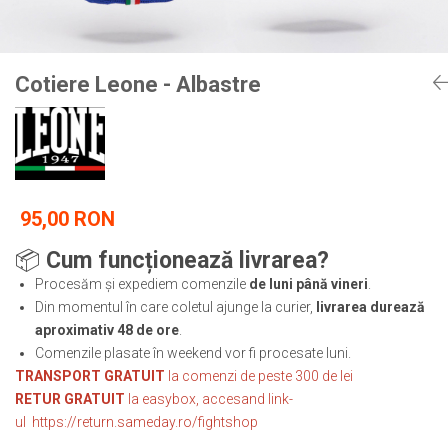
Tricouri
Proteze dentare
Tricouri aproape GRATIS
Placi de spargere
Linie Kempo
Rucsacuri si genti
Prim ajutor
Bluză
Sepci si caciuli
Cotiere Leone - Albastre
Recuperare si incalzire
Jachete
Tape
Saci bulgaresti
Sosete
Cadouri
Saltele si Tatami
Veste
Saci de Box
Scuturi
95,00 RON
Accesorii Antrenor
📦
Cum funcționează livrarea?
Greutati Fitness
Procesăm și expediem comenzile
de luni până vineri
.
Din momentul în care coletul ajunge la curier,
livrarea durează
aproximativ 48 de ore
.
Comenzile plasate în weekend vor fi procesate luni.
TRANSPORT GRATUIT
la comenzi de peste 300 de lei
RETUR GRATUIT
la easybox, accesand link-
ul
https://return.sameday.ro/fightshop