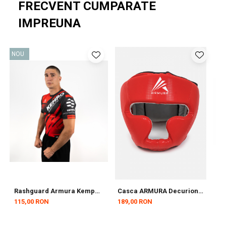
FRECVENT CUMPARATE
IMPREUNA
NOU
Rashguard Armura Kempo
Casca ARMURA Decurion
C
PRO Rosu
5.0 Rosie
f
115,00 RON
189,00 RON
7