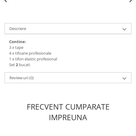
Descriere
Contine:
3 x tape
4 x tifoane profesionale
1 x tifon elastic profesional
Set
2
bucati
Review-uri
(0)
FRECVENT CUMPARATE
IMPREUNA