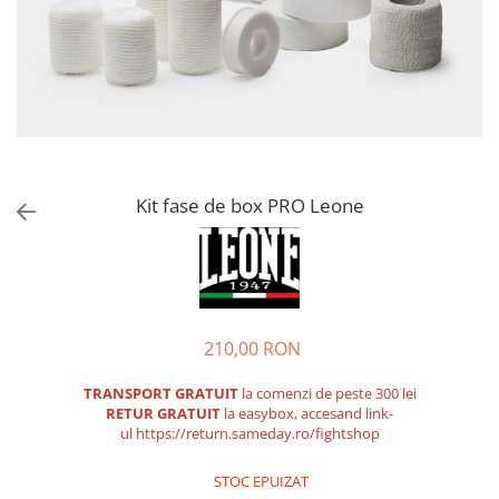
Tricouri
Proteze dentare
Tricouri aproape GRATIS
Placi de spargere
Linie Kempo
Rucsacuri si genti
Prim ajutor
Bluză
Sepci si caciuli
Recuperare si incalzire
Jachete
Tape
Saci bulgaresti
Sosete
Cadouri
Saltele si Tatami
Veste
Saci de Box
Kit fase de box PRO Leone
Scuturi
Accesorii Antrenor
Greutati Fitness
210,00 RON
TRANSPORT GRATUIT
la comenzi de peste 300 lei
RETUR GRATUIT
la easybox, accesand link-
ul
https://return.sameday.ro/fightshop
STOC EPUIZAT