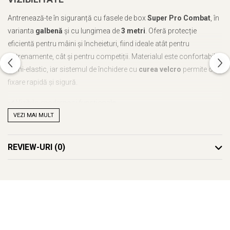
Antrenează-te în siguranță cu fasele de box
Super Pro Combat
, în
varianta
galbenă
și cu lungimea de
3 metri
. Oferă protecție
eficientă pentru mâini și încheieturi, fiind ideale atât pentru
antrenamente, cât și pentru competiții. Materialul este confortabil și
semi-elastic, iar sistemul de închidere cu
curea velcro
permite o
fixare rapidă și sigură.
✔️ Vizibile, moderne și funcționale
✔️ Susținere optimă în fiecare rundă
VEZI MAI MULT
✔️ Potrivite pentru sportivi de orice nivel
✔️
Set de 2 bucăți
REVIEW-URI
(0)
Caracteristici:
Produs: Fase de box
Culoare: galben