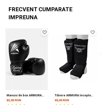
Lungime: 3 m
FRECVENT CUMPARATE
Închidere: Curea velcro
IMPREUNA
Destinație: Protecție pentru mâini și încheieturi
Utilizare: Competiții și antrenamente
Set: 2 bucăți
Manusi de box ARMURA
Tibiere ARMURA Inceptos
C
Inceptos 2.0 Senior
2.0 Negre
2
82,00 RON
40,00 RON
3