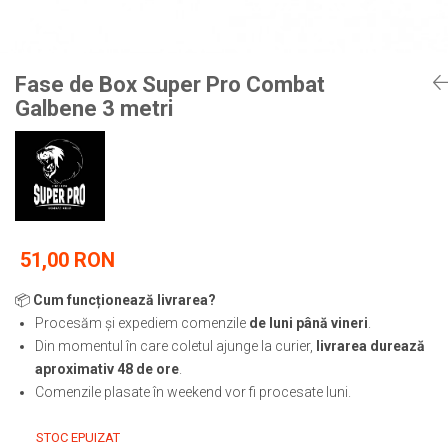
Tricouri
Proteze dentare
Tricouri aproape GRATIS
Placi de spargere
Linie Kempo
Rucsacuri si genti
Prim ajutor
Bluză
Sepci si caciuli
Fase de Box Super Pro Combat
Recuperare si incalzire
Jachete
Tape
Galbene 3 metri
Saci bulgaresti
Sosete
Cadouri
Saltele si Tatami
Veste
Saci de Box
Scuturi
Accesorii Antrenor
51,00 RON
Greutati Fitness
📦
Cum funcționează livrarea?
Procesăm și expediem comenzile
de luni până vineri
.
Din momentul în care coletul ajunge la curier,
livrarea durează
aproximativ 48 de ore
.
Comenzile plasate în weekend vor fi procesate luni.
STOC EPUIZAT