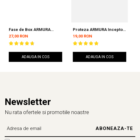
Fase de Box ARMURA
Proteza ARMURA Inceptos
P
Inceptos Negre 4,5 metri
2.0 Senior Simpla
A
27,00 RON
19,00 RON
3
ADAUGA IN COS
ADAUGA IN COS
Newsletter
Nu rata ofertele si promotiile noastre