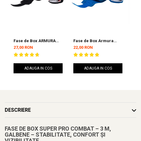
Fase de Box ARMURA
Fase de Box Armura
Fas
Inceptos Negre 4,5 metri
Inceptos 2,5 metri
Inc
27,00 RON
22,00 RON
22,
Albastre
met
ADAUGA IN COS
ADAUGA IN COS
DESCRIERE
FASE DE BOX SUPER PRO COMBAT – 3 M,
GALBENE – STABILITATE, CONFORT ȘI
VIZIBILITATE