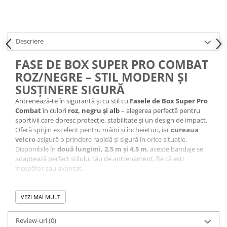
Descriere
FASE DE BOX SUPER PRO COMBAT
ROZ/NEGRE – STIL MODERN ȘI
SUSȚINERE SIGURĂ
Antrenează-te în siguranță și cu stil cu
Fasele de Box Super Pro
Combat
în culori
roz, negru și alb
– alegerea perfectă pentru
sportivii care doresc protecție, stabilitate și un design de impact.
Oferă sprijin excelent pentru mâini și încheieturi, iar
cureaua
velcro
asigură o prindere rapidă și sigură în orice situație.
Disponibile în
două lungimi, 2,5 m și 4,5 m
, aceste bandaje se
adaptează perfect stilului tău de antrenament, fie că ești
începător sau avansat.
Caracteristici:
VEZI MAI MULT
Produs: Fase de box
Culoare: roz/negru/alb
Review-uri
(0)