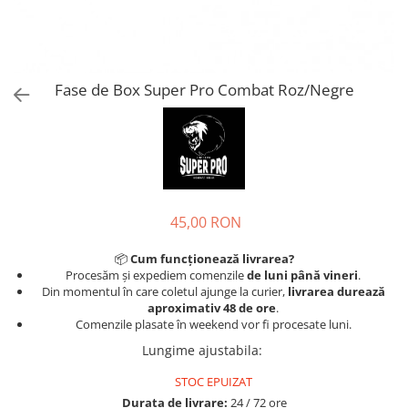
Tricouri
Proteze dentare
Tricouri aproape GRATIS
Placi de spargere
Linie Kempo
Rucsacuri si genti
Prim ajutor
Bluză
Sepci si caciuli
Recuperare si incalzire
Jachete
Tape
Fase de Box Super Pro Combat Roz/Negre
Saci bulgaresti
Sosete
Cadouri
Saltele si Tatami
Veste
Saci de Box
Scuturi
45,00 RON
Accesorii Antrenor
Greutati Fitness
📦
Cum funcționează livrarea?
Procesăm și expediem comenzile
de luni până vineri
.
Din momentul în care coletul ajunge la curier,
livrarea durează
aproximativ 48 de ore
.
Comenzile plasate în weekend vor fi procesate luni.
Lungime ajustabila
:
STOC EPUIZAT
Durata de livrare:
24 / 72 ore