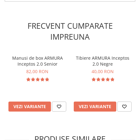
Lungimi disponibile: 2,5 m și 4,5 m
Închidere: Curea velcro
Protecție eficientă pentru încheieturi și mâini
Utilizare recomandată: Competiții și antrenamente
FRECVENT CUMPARATE
Set: 2 bucăți
IMPREUNA
Manusi de box ARMURA
Tibiere ARMURA Inceptos
Inceptos 2.0 Senior
2.0 Negre
82,00 RON
40,00 RON
VEZI VARIANTE
VEZI VARIANTE
PRODUSE SIMILARE