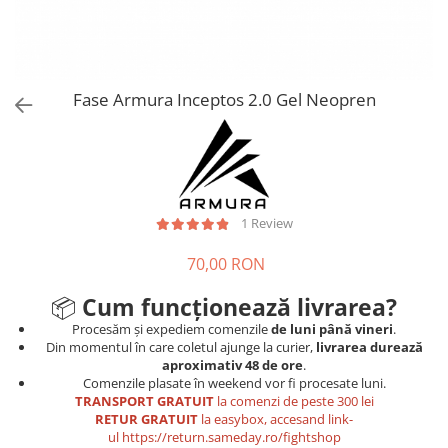
Tricouri
Proteze dentare
Tricouri aproape GRATIS
Placi de spargere
Linie Kempo
Rucsacuri si genti
Prim ajutor
Bluză
Sepci si caciuli
Recuperare si incalzire
Jachete
Tape
Fase Armura Inceptos 2.0 Gel Neopren
Saci bulgaresti
Sosete
Cadouri
Saltele si Tatami
Veste
Saci de Box
Scuturi
1 Review
Accesorii Antrenor
70,00 RON
Greutati Fitness
📦
Cum funcționează livrarea?
Procesăm și expediem comenzile
de luni până vineri
.
Din momentul în care coletul ajunge la curier,
livrarea durează
aproximativ 48 de ore
.
Comenzile plasate în weekend vor fi procesate luni.
TRANSPORT GRATUIT
la comenzi de peste 300 lei
RETUR GRATUIT
la easybox, accesand link-
ul
https://return.sameday.ro/fightshop