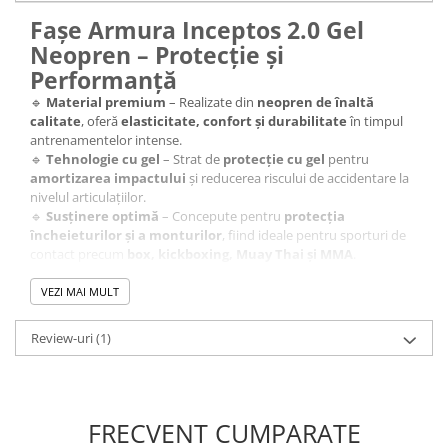
Fașe Armura Inceptos 2.0 Gel
Neopren – Protecție și
Performanță
🔹
Material premium
– Realizate din
neopren de înaltă
calitate
, oferă
elasticitate, confort și durabilitate
în timpul
antrenamentelor intense.
🔹
Tehnologie cu gel
– Strat de
protecție cu gel
pentru
amortizarea impactului
și reducerea riscului de accidentare la
nivelul articulațiilor.
🔹
Susținere optimă
– Concepute pentru
protecția
încheieturilor și a monturilor
, fiind ideale pentru sporturi de
contact precum
box, kickboxing, Muay Thai și MMA
.
🔹
Design modern
– Culoare
negru/roșu
, cu
siglă imprimată
prin serigrafie
, oferind un aspect agresiv și profesionist.
VEZI MAI MULT
🔹
Fixare sigură
– Sistem de
închidere Velcro
, care asigură
o
ajustare perfectă și o fixare stabilă
în timpul
Review-uri
(1)
antrenamentului.
🔹
Set complet
– Se vând la
set de 2 bucăți
, fiind recomandate
atât pentru
competiție, cât și pentru antrenamente
.
Alege fașele
Armura Inceptos 2.0 Gel Neopren
pentru
protecție și performanță maximă! 🥊🔥
FRECVENT CUMPARATE