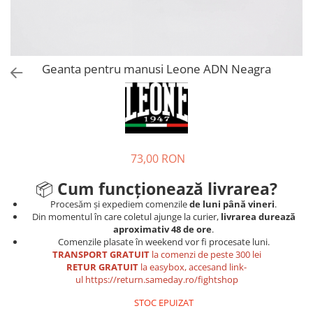
Tricouri
Proteze dentare
Tricouri aproape GRATIS
Placi de spargere
Linie Kempo
Rucsacuri si genti
Prim ajutor
Bluză
Sepci si caciuli
Recuperare si incalzire
Jachete
Tape
Geanta pentru manusi Leone ADN Neagra
Saci bulgaresti
Sosete
Cadouri
Saltele si Tatami
Veste
Saci de Box
Scuturi
73,00 RON
Accesorii Antrenor
📦
Cum funcționează livrarea?
Greutati Fitness
Procesăm și expediem comenzile
de luni până vineri
.
Din momentul în care coletul ajunge la curier,
livrarea durează
aproximativ 48 de ore
.
Comenzile plasate în weekend vor fi procesate luni.
TRANSPORT GRATUIT
la comenzi de peste 300 lei
RETUR GRATUIT
la easybox, accesand link-
ul
https://return.sameday.ro/fightshop
STOC EPUIZAT