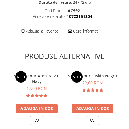
Durata de livrare:
24 / 72 ore
Cod Produs:
AC992
Ai nevoie de ajutor?
0722151304
Adauga la Favorite
Cere informatii
PRODUSE ALTERNATIVE
Sac cu snur Armura 2.0
Sac cu snur Fitskin Negru
Ge
NOU
NOU
Navy
22,00 RON
17,00 RON
ADAUGA IN COS
ADAUGA IN COS