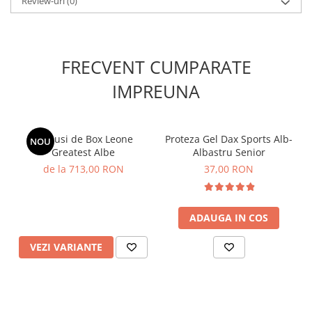
Review-uri
(0)
✔
Versatilitate
– Poate fi folosită și ca
gel de duș
pentru sală,
perfect pentru depozitarea produselor de igienă personală.
🏆
Ideală pentru sportivii care
doresc o geantă eficientă și bine
FRECVENT CUMPARATE
ventilată pentru echipamentele
IMPREUNA
lor!
Manusi de Box Leone
Proteza Gel Dax Sports Alb-
NOU
Greatest Albe
Albastru Senior
de la 713,00 RON
37,00 RON
ADAUGA IN COS
VEZI VARIANTE