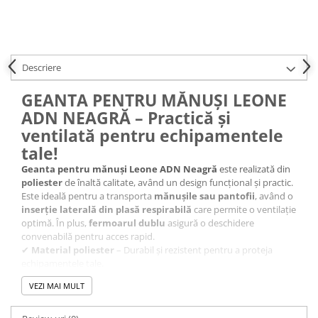
Descriere
GEANTA PENTRU MĂNUȘI LEONE
ADN NEAGRĂ – Practică și
ventilată pentru echipamentele
tale!
Geanta pentru mănuși Leone ADN Neagră
este realizată din
poliester
de înaltă calitate, având un design funcțional și practic.
Este ideală pentru a transporta
mănușile sau pantofii
, având o
inserție laterală din plasă respirabilă
care permite o ventilație
optimă. În plus,
fermoarul dublu
asigură o deschidere
convenabilă pentru acces rapid.
✔
Material poliester
– Durabil și rezistent pentru a proteja
echipamentele tale.
✔
Inserție laterală din plasă respirabilă
– Permite
circulația
VEZI MAI MULT
aerului
, prevenind mirosurile neplăcute.
✔
Fermoar dublu
– Acces ușor și rapid pentru a îți depozita
echipamentele.