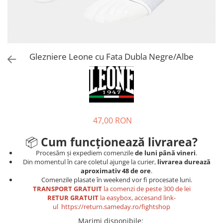
Tricouri
Proteze dentare
Tricouri aproape GRATIS
Placi de spargere
Linie Kempo
Rucsacuri si genti
Prim ajutor
Bluză
Sepci si caciuli
Recuperare si incalzire
Jachete
Tape
Glezniere Leone cu Fata Dubla Negre/Albe
Saci bulgaresti
Sosete
Cadouri
Saltele si Tatami
Veste
Saci de Box
Scuturi
47,00 RON
Accesorii Antrenor
Greutati Fitness
📦
Cum funcționează livrarea?
Procesăm și expediem comenzile
de luni până vineri
.
Din momentul în care coletul ajunge la curier,
livrarea durează
aproximativ 48 de ore
.
Comenzile plasate în weekend vor fi procesate luni.
TRANSPORT GRATUIT
la comenzi de peste 300 de lei
RETUR GRATUIT
la easybox, accesand link-
ul
https://return.sameday.ro/fightshop
Marimi disponibile
: