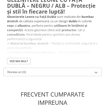
DUBLĂ – NEGRU / ALB – Protecție
și stil în fiecare luptă!
Gleznierele Leone cu Față Dubla
sunt realizate din
bumbac
stretch
de calitate superioară, cu un design
dublu
în culorile
roșu
și
albastru
, perfecte pentru
utilizare în întâlniri și
competiții
. Aceste glezniere oferă atât
protector
, cât și
comoditate
, fiind ideale pentru sportivii care doresc
performanță și siguranță.
✔
Material bumbac stretch
– Flexibil și confortabil, asigurând o
potrivire perfectă.
✔
Culoare dublă (roșu/albastru)
– Designul vibrant le face
ideale pentru a ieși în evidență în ring.
✔
Protecție excelentă
– Oferă susținere suplimentară pentru
VEZI MAI MULT
glezne, esențială în competiții.
🏆
Un accesoriu perfect pentru orice luptător care vrea să
Review-uri
(0)
combine protecția cu un design distinctiv în competiții!
FRECVENT CUMPARATE
IMPREUNA