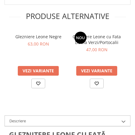
PRODUSE ALTERNATIVE
Glezniere Leone Negre
Glezniere Leone cu Fata
NOU
Dubla Verzi/Portocalii
63,00 RON
47,00 RON
VEZI VARIANTE
VEZI VARIANTE
Descriere
GLEZNITERE LEONE CU FAȚĂ