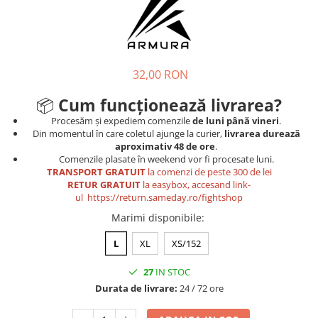
Tricouri
Proteze dentare
Tricouri aproape GRATIS
Placi de spargere
Linie Kempo
Rucsacuri si genti
Prim ajutor
Bluză
Sepci si caciuli
Recuperare si incalzire
Jachete
Tape
32,00 RON
Saci bulgaresti
Sosete
Cadouri
📦
Cum funcționează livrarea?
Saltele si Tatami
Veste
Procesăm și expediem comenzile
de luni până vineri
.
Saci de Box
Din momentul în care coletul ajunge la curier,
livrarea durează
aproximativ 48 de ore
.
Scuturi
Comenzile plasate în weekend vor fi procesate luni.
TRANSPORT GRATUIT
la comenzi de peste 300 de lei
Accesorii Antrenor
RETUR GRATUIT
la easybox, accesand link-
Greutati Fitness
ul
https://return.sameday.ro/fightshop
Marimi disponibile
:
L
XL
XS/152
27
IN STOC
Durata de livrare:
24 / 72 ore