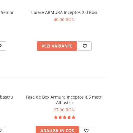
 Senior
Tibiere ARMURA Inceptos 2.0 Rosii
Centura Ar
40,00 RON
VEZI VARIANTE
V
lbastru
Fase de Box Armura Inceptos 4,5 metri
Co
NOU
Albastre
27,00 RON
ADAUGA IN COS
AD