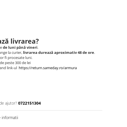
ză livrarea?
le
de luni până vineri
.
nge la curier,
livrarea durează aproximativ 48 de ore
.
r fi procesate luni.
de peste 300 de lei
and link-ul
https://return.sameday.ro/armura
de ajutor?
0722151304
informatii