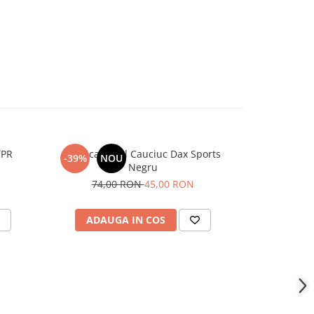
TPR
Replica Pistol Cauciuc Dax Sports
-39%
NOU
Negru
74,00 RON
45,00 RON
ADAUGA IN COS
ADAU