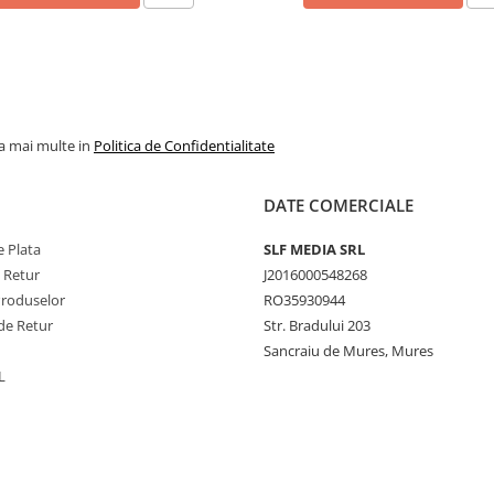
la mai multe in
Politica de Confidentialitate
DATE COMERCIALE
 Plata
SLF MEDIA SRL
e Retur
J2016000548268
Produselor
RO35930944
de Retur
Str. Bradului 203
Sancraiu de Mures, Mures
L