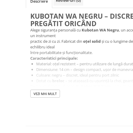
Review-uri
(0)
Descriere
KUBOTAN WA NEGRU – DISCRE
PREGĂTIT ORICÂND
Alege siguranța personală cu
Kubotan WA Negru
, un acc
un instrument
practic de zi cu zi. Fabricat din
oțel solid
și cu o lungime d
echilibru ideal
între portabilitate și funcționalitate.
Caracteristici principale:
Material: oțel rezistent – pentru utilizare de lungă dura
Dimensiune: 14 cm – design compact, ușor de manevra
Culoare: negru – discret, ideal pentru port zilnic
Dotat cu
breloc
– se atașează cu ușurință la chei, gea
Compact, fiabil și eficient,
Kubotan WA Negru
este aleger
să se simtă mai în siguranță în viața de zi cu zi.
VEZI MAI MULT