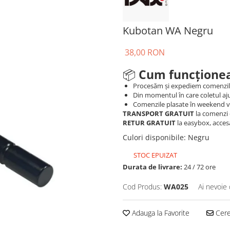
Kubotan WA Negru
38,00 RON
📦
Cum funcționea
Procesăm și expediem comenzi
Din momentul în care coletul aju
Comenzile plasate în weekend vo
TRANSPORT GRATUIT
la comenzi 
RETUR GRATUIT
la easybox, acces
Culori disponibile
:
Negru
STOC EPUIZAT
Durata de livrare:
24 / 72 ore
Cod Produs:
WA025
Ai nevoie 
Adauga la Favorite
Cere 