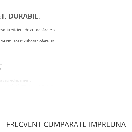
T, DURABIL,
esoriu eficient de autoapărare și
e
14 cm
, acest kubotan oferă un
tă
t
ntă sau echipament
ea perfectă pentru cei care vor
FRECVENT CUMPARATE IMPREUNA