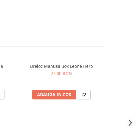
ate Alba
Breloc Manusa Box Leone Hero
Br
-60%
27,00 RON
10,
ADAUGA IN COS
ADAU