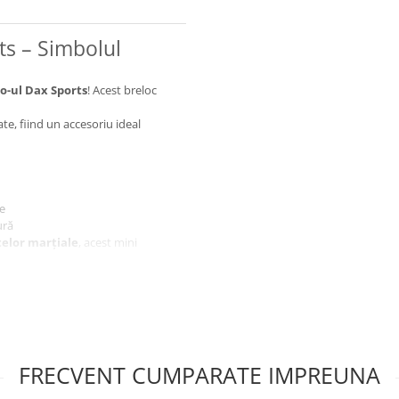
ts – Simbolul
o-ul Dax Sports
! Acest breloc
te, fiind un accesoriu ideal
te
ură
telor marțiale
, acest mini
ort!
iunde mergi!
FRECVENT CUMPARATE IMPREUNA