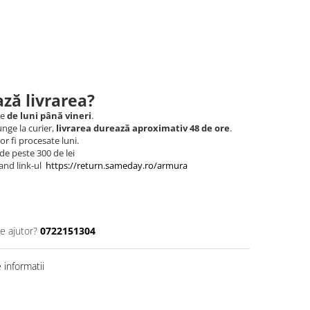
ză livrarea?
le
de luni până vineri
.
nge la curier,
livrarea durează aproximativ 48 de ore
.
r fi procesate luni.
de peste 300 de lei
and link-ul
https://return.sameday.ro/armura
e ajutor?
0722151304
informatii