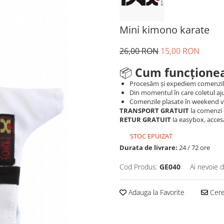
Mini kimono karate
26,00 RON
15,00 RON
📦
Cum funcționea
Procesăm și expediem comenzi
Din momentul în care coletul aju
Comenzile plasate în weekend vo
TRANSPORT GRATUIT
la comenzi 
RETUR GRATUIT
la easybox, acces
STOC EPUIZAT
Durata de livrare:
24 / 72 ore
Cod Produs:
GE040
Ai nevoie d
Adauga la Favorite
Cere 