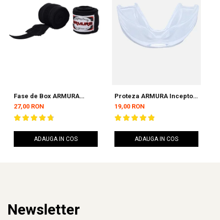
Fase de Box ARMURA
Proteza ARMURA Inceptos
P
Inceptos Negre 4,5 metri
2.0 Senior Simpla
A
27,00 RON
19,00 RON
3
ADAUGA IN COS
ADAUGA IN COS
Newsletter