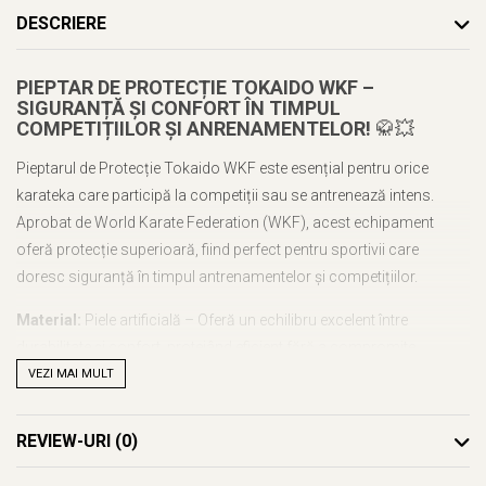
DESCRIERE
PIEPTAR DE PROTECȚIE TOKAIDO WKF –
SIGURANȚĂ ȘI CONFORT ÎN TIMPUL
COMPETIȚIILOR ȘI ANRENAMENTELOR!
🥋💥
Pieptarul de Protecție Tokaido WKF este esențial pentru orice
karateka care participă la competiții sau se antrenează intens.
Aprobat de World Karate Federation (WKF), acest echipament
oferă protecție superioară, fiind perfect pentru sportivii care
doresc siguranță în timpul antrenamentelor și competițiilor.
Material:
Piele artificială – Oferă un echilibru excelent între
durabilitate și confort, protejând eficient fără a compromite
mișcările.
VEZI MAI MULT
Imprimare:
Serigrafie – Tehnologie de imprimare de înaltă calitate,
REVIEW-URI
(0)
ce garantează durabilitatea și intensitatea culorii.