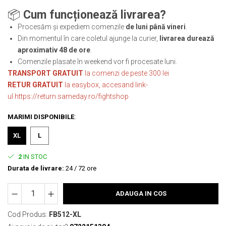
Tricouri
Proteze dentare
Tricouri aproape GRATIS
📦
Cum funcționează livrarea?
Placi de spargere
Linie Kempo
Rucsacuri si genti
Procesăm și expediem comenzile
de luni până vineri
.
Prim ajutor
Bluză
Sepci si caciuli
Din momentul în care coletul ajunge la curier,
livrarea durează
Recuperare si incalzire
Jachete
Tape
aproximativ 48 de ore
.
Saci bulgaresti
Comenzile plasate în weekend vor fi procesate luni.
Sosete
Cadouri
TRANSPORT GRATUIT
la comenzi de peste 300 lei
Saltele si Tatami
Veste
RETUR GRATUIT
la easybox, accesand link-
Saci de Box
ul
https://return.sameday.ro/fightshop
Scuturi
MARIMI DISPONIBILE
:
Accesorii Antrenor
XL
L
Greutati Fitness
2
IN STOC
Durata de livrare:
24 / 72 ore
ADAUGA IN COS
Cod Produs:
FB512-XL