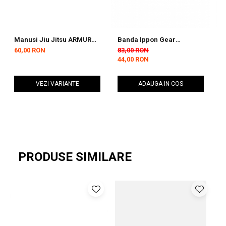
💪
Alege Pieptarul de Protecție Tokaido WKF pentru o protecție
de încredere și performanță de top în fiecare antrenament și
competiție!
Manusi Jiu Jitsu ARMURA
Banda Ippon Gear
C
Meiyo Albastre
Rezistena Light
T
60,00 RON
83,00 RON
3
44,00 RON
VEZI VARIANTE
ADAUGA IN COS
PRODUSE SIMILARE