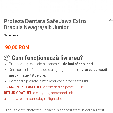
Tricouri
Proteze dentare
Tricouri aproape GRATIS
Placi de spargere
Linie Kempo
Rucsacuri si genti
Prim ajutor
Bluză
Sepci si caciuli
Proteza Dentara SafeJawz Extro
Recuperare si incalzire
Jachete
Tape
Dracula Neagra/alb Junior
Saci bulgaresti
Sosete
Cadouri
SafeJawz
Saltele si Tatami
Veste
Saci de Box
90,00 RON
Scuturi
📦
Cum funcționează livrarea?
Accesorii Antrenor
Procesăm și expediem comenzile
de luni până vineri
.
Greutati Fitness
Din momentul în care coletul ajunge la curier,
livrarea durează
aproximativ 48 de ore
.
Comenzile plasate în weekend vor fi procesate luni.
TRANSPORT GRATUIT
la comenzi de peste 300 lei
RETUR GRATUIT
la easybox, accesand link-
ul
https://return.sameday.ro/fightshop
Produsele returnate trebuie sa fie in aceeasi stare in care au fost