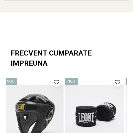
FRECVENT CUMPARATE
IMPREUNA
NOU
NOU
N