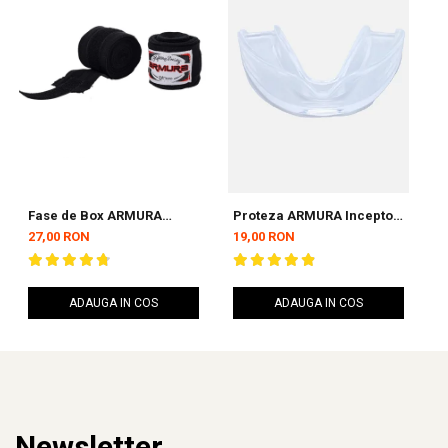
Fase de Box ARMURA
Proteza ARMURA Inceptos
P
Inceptos Negre 4,5 metri
2.0 Senior Simpla
A
27,00 RON
19,00 RON
3
ADAUGA IN COS
ADAUGA IN COS
Newsletter