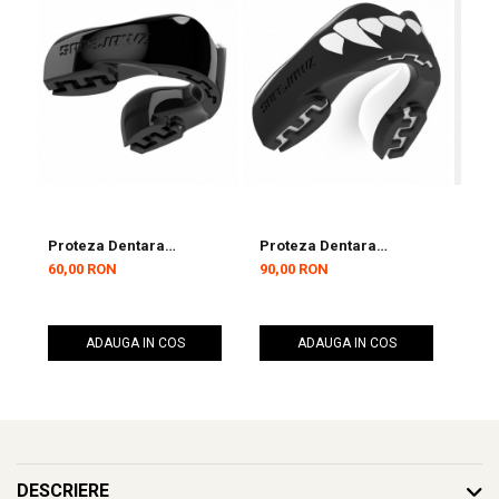
Proteza Dentara
Proteza Dentara
Pro
SafeJawz Intro Neagra
SafeJawz Extro Dracula
Sen
60,00 RON
90,00 RON
83,
Senior
Neagra/alb Senior
ADAUGA IN COS
ADAUGA IN COS
DESCRIERE