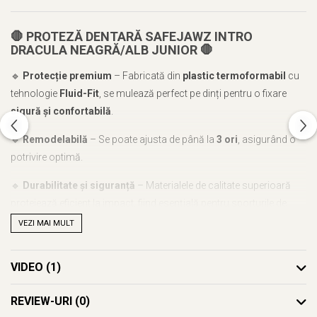
🛑 PROTEZĂ DENTARĂ SAFEJAWZ INTRO
DRACULA NEAGRĂ/ALB JUNIOR 🛑
🔹
Protecție premium
– Fabricată din
plastic termoformabil
cu
tehnologie
Fluid-Fit
, se mulează perfect pe dinți pentru o fixare
sigură și confortabilă
.
🔹
Remodelabilă
– Se poate ajusta de până la
3 ori
, asigurând o
potrivire optimă.
🔹
Durabilitate și siguranță
– Materialele de calitate superioară
protejează eficient la impact, fiind esențială pentru sporturile de
contact.
VEZI MAI MULT
🔹
Calitate garantată
– SafeJawz este
furnizor oficial al IMMAF
,
VIDEO
(1)
asigurând standarde înalte de protecție pentru sportivi.
💪
Ideală pentru sportivi juniori din MMA, box, kickboxing și
REVIEW-URI
(0)
alte sporturi de contact!