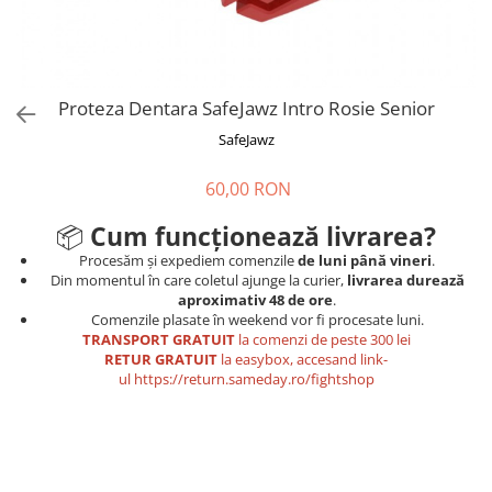
Tricouri
Proteze dentare
Tricouri aproape GRATIS
Placi de spargere
Linie Kempo
Rucsacuri si genti
Prim ajutor
Bluză
Sepci si caciuli
Recuperare si incalzire
Jachete
Tape
Proteza Dentara SafeJawz Intro Rosie Senior
Saci bulgaresti
Sosete
Cadouri
SafeJawz
Saltele si Tatami
Veste
60,00 RON
Saci de Box
📦
Cum funcționează livrarea?
Scuturi
Procesăm și expediem comenzile
de luni până vineri
.
Accesorii Antrenor
Din momentul în care coletul ajunge la curier,
livrarea durează
aproximativ 48 de ore
.
Greutati Fitness
Comenzile plasate în weekend vor fi procesate luni.
TRANSPORT GRATUIT
la comenzi de peste 300 lei
RETUR GRATUIT
la easybox, accesand link-
ul
https://return.sameday.ro/fightshop