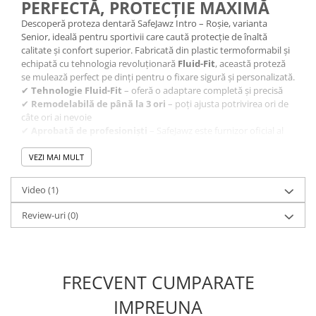
PERFECTĂ, PROTECȚIE MAXIMĂ
Descoperă proteza dentară SafeJawz Intro – Roșie, varianta
Senior, ideală pentru sportivii care caută protecție de înaltă
calitate și confort superior. Fabricată din plastic termoformabil și
echipată cu tehnologia revoluționară
Fluid-Fit
, această proteză
se mulează perfect pe dinți pentru o fixare sigură și personalizată.
✔
Tehnologie Fluid-Fit
– oferă o adaptare completă și precisă
✔
Remodelabilă de până la 3 ori
– poți ajusta potrivirea ori de
câte ori ai nevoie
✔
Aprobată de profesioniști
– SafeJawz este furnizor oficial al
IMMAF (International Mixed Martial Arts Federation)
Recomandată pentru antrenamente și competiții, această
VEZI MAI MULT
proteză oferă protecție eficientă în sporturi de contact, fără să
compromită confortul.
Video
(1)
Important:
Produsele returnate trebuie să fie în aceeași stare în
care au fost livrate – fără urme de utilizare, în ambalajul original,
Review-uri
(0)
cu toate accesoriile, etichetele intacte și documentele aferente.
FRECVENT CUMPARATE
IMPREUNA