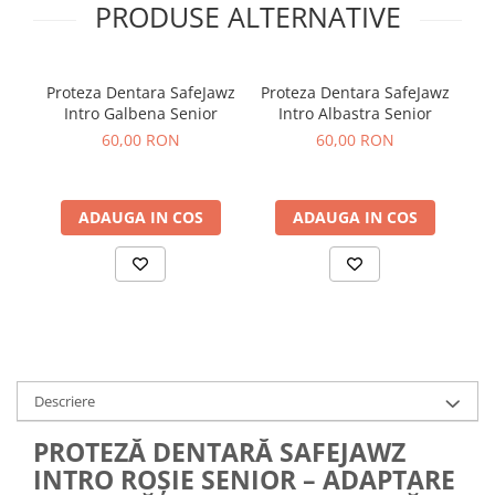
PRODUSE ALTERNATIVE
Proteza Dentara SafeJawz
Proteza Dentara SafeJawz
Pro
Intro Galbena Senior
Intro Albastra Senior
60,00 RON
60,00 RON
ADAUGA IN COS
ADAUGA IN COS
Descriere
PROTEZĂ DENTARĂ SAFEJAWZ
INTRO ROȘIE SENIOR – ADAPTARE