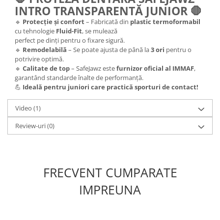
INTRO TRANSPARENTĂ JUNIOR 🛑
🔹
Protecție și confort
– Fabricată din
plastic termoformabil
cu tehnologie
Fluid-Fit
, se mulează
perfect pe dinți pentru o fixare sigură.
🔹
Remodelabilă
– Se poate ajusta de până la
3 ori
pentru o
potrivire optimă.
🔹
Calitate de top
– SafeJawz este
furnizor oficial al IMMAF
,
garantând standarde înalte de performanță.
💪
Ideală pentru juniori care practică sporturi de contact!
Video
(1)
Review-uri
(0)
FRECVENT CUMPARATE
IMPREUNA