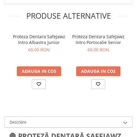
PRODUSE ALTERNATIVE
Proteza Dentara SafeJawz
Proteza Dentara SafeJawz
Pro
Intro Albastra Junior
Intro Portocalie Senior
60,00 RON
60,00 RON
ADAUGA IN COS
ADAUGA IN COS
Descriere
🛑 PROTEZĂ DENTARĂ SAFEJAWZ