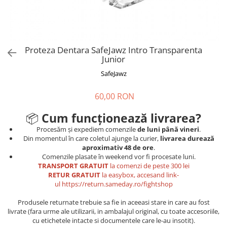
Tricouri
Proteze dentare
Tricouri aproape GRATIS
Placi de spargere
Linie Kempo
Rucsacuri si genti
Prim ajutor
Bluză
Sepci si caciuli
Recuperare si incalzire
Jachete
Tape
Proteza Dentara SafeJawz Intro Transparenta
Junior
Saci bulgaresti
Sosete
Cadouri
SafeJawz
Saltele si Tatami
Veste
Saci de Box
60,00 RON
Scuturi
📦
Cum funcționează livrarea?
Accesorii Antrenor
Procesăm și expediem comenzile
de luni până vineri
.
Din momentul în care coletul ajunge la curier,
livrarea durează
Greutati Fitness
aproximativ 48 de ore
.
Comenzile plasate în weekend vor fi procesate luni.
TRANSPORT GRATUIT
la comenzi de peste 300 lei
RETUR GRATUIT
la easybox, accesand link-
ul
https://return.sameday.ro/fightshop
Produsele returnate trebuie sa fie in aceeasi stare in care au fost
livrate (fara urme ale utilizarii, in ambalajul original, cu toate accesoriile,
cu etichetele intacte si documentele care le-au insotit).