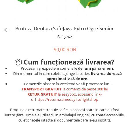
Tricouri
Proteze dentare
Tricouri aproape GRATIS
Placi de spargere
Linie Kempo
Rucsacuri si genti
Prim ajutor
Bluză
Sepci si caciuli
Recuperare si incalzire
Jachete
Tape
Proteza Dentara SafeJawz Extro Ogre Senior
Saci bulgaresti
Sosete
Cadouri
SafeJawz
Saltele si Tatami
Veste
90,00 RON
Saci de Box
📦
Cum funcționează livrarea?
Scuturi
Procesăm și expediem comenzile
de luni până vineri
.
Accesorii Antrenor
Din momentul în care coletul ajunge la curier,
livrarea durează
aproximativ 48 de ore
.
Greutati Fitness
Comenzile plasate în weekend vor fi procesate luni.
TRANSPORT GRATUIT
la comenzi de peste 300 lei
RETUR GRATUIT
la easybox, accesand link-
ul
https://return.sameday.ro/fightshop
Produsele returnate trebuie sa fie in aceeasi stare in care au fost
livrate (fara urme ale utilizarii, in ambalajul original, cu toate accesoriile,
cu etichetele intacte si documentele care le-au insotit).