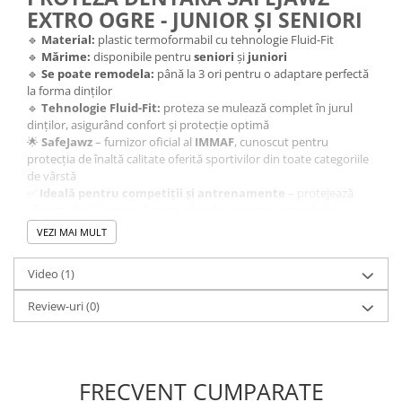
EXTRO OGRE - JUNIOR ȘI SENIORI
🔹
Material:
plastic termoformabil cu tehnologie Fluid-Fit
🔹
Mărime:
disponibile pentru
seniori
și
juniori
🔹
Se poate remodela:
până la 3 ori pentru o adaptare perfectă
la forma dinților
🔹
Tehnologie Fluid-Fit:
proteza se mulează complet în jurul
dinților, asigurând confort și protecție optimă
🌟
SafeJawz
– furnizor oficial al
IMMAF
, cunoscut pentru
protecția de înaltă calitate oferită sportivilor din toate categoriile
de vârstă
✅
Ideală pentru competiții și antrenamente
– protejează
eficient dinții în timpul sporturilor de contact și activităților
intense
VEZI MAI MULT
✅
Confort maxim
– proteza se adaptează perfect la forma gurii,
oferind purtare ușoară și protecție sigură
Video
(1)
Protejează-ți dinții cu protecția de top SafeJawz, perfectă
pentru fiecare sportiv!
Review-uri
(0)
FRECVENT CUMPARATE