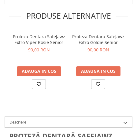
PRODUSE ALTERNATIVE
Proteza Dentara SafeJawz
Proteza Dentara SafeJawz
Pro
Extro Viper Rosie Senior
Extro Goldie Senior
Ex
90,00 RON
90,00 RON
ADAUGA IN COS
ADAUGA IN COS
Descriere
PROTEZĂ DENTARĂ SAFEJAWZ