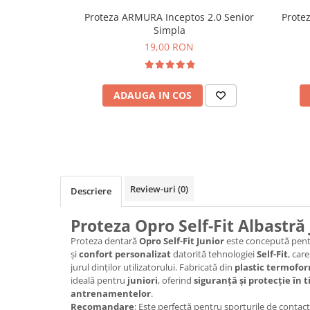
Proteza ARMURA Inceptos 2.0 Senior
Prote
Simpla
19,00 RON
ADAUGA IN COS
Review-uri
(0)
Descriere
Proteza Opro Self-Fit Albastră
Proteza dentară
Opro Self-Fit Junior
este concepută pent
și
confort personalizat
datorită tehnologiei
Self-Fit
, car
jurul dinților utilizatorului. Fabricată din
plastic termofor
ideală pentru
juniori
, oferind
siguranță și protecție în 
antrenamentelor
.
Recomandare
: Este perfectă pentru sporturile de contact,