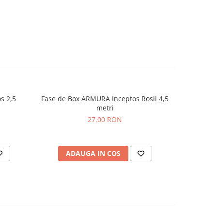
s 2,5
Fase de Box ARMURA Inceptos Rosii 4,5
Fase de B
metri
27,00 RON
ADAUGA IN COS
AD