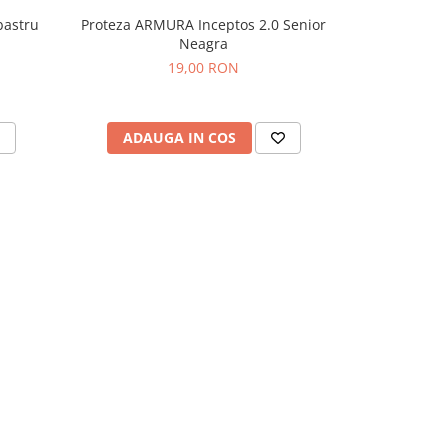
bastru
Proteza ARMURA Inceptos 2.0 Senior
Proteza ARMU
Neagra
19,00 RON
ADAUGA IN COS
ADAU