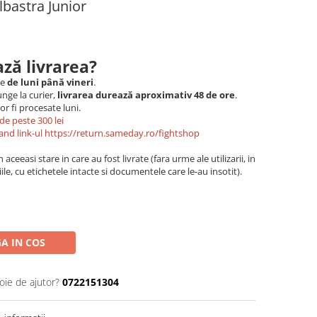
lbastra Junior
ză livrarea?
le
de luni până vineri
.
nge la curier,
livrarea durează aproximativ 48 de ore
.
r fi procesate luni.
de peste 300 lei
and link-ul
https://return.sameday.ro/fightshop
aceeasi stare in care au fost livrate (fara urme ale utilizarii, in
ile, cu etichetele intacte si documentele care le-au insotit).
A IN COS
oie de ajutor?
0722151304