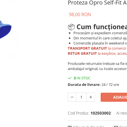
Proteza Opro Self-Fit A
98,00 RON
📦
Cum funcționea
Procesăm și expediem comenzi
Din momentul în care coletul aju
Comenzile plasate în weekend vo
TRANSPORT GRATUIT
la comenzi 
RETUR GRATUIT
la easybox, acces
Produsele returnate trebuie sa fie in 
ambalajul original, cu toate accesori
3
IN STOC
Durata de livrare:
24 / 72 ore
ADAUG
Cod Produs:
102503002
Ai nev