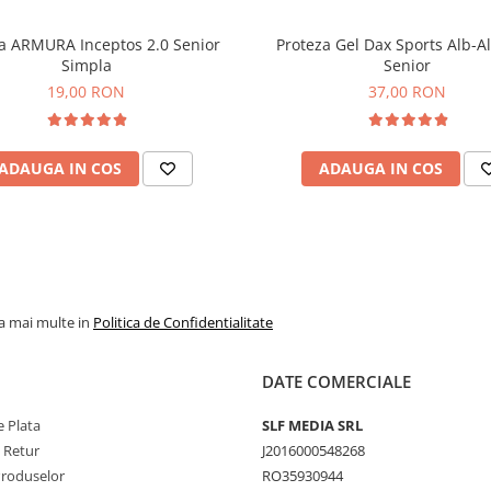
a ARMURA Inceptos 2.0 Senior
Proteza Gel Dax Sports Alb-A
Simpla
Senior
19,00 RON
37,00 RON
ADAUGA IN COS
ADAUGA IN COS
la mai multe in
Politica de Confidentialitate
DATE COMERCIALE
 Plata
SLF MEDIA SRL
e Retur
J2016000548268
Produselor
RO35930944