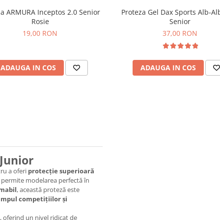
za ARMURA Inceptos 2.0 Senior
Proteza Gel Dax Sports Alb-Al
Rosie
Senior
19,00 RON
37,00 RON
ADAUGA IN COS
ADAUGA IN COS
 Junior
ru a oferi
protecție superioară
e permite modelarea perfectă în
mabil
, această proteză este
timpul competițiilor și
 oferind un nivel ridicat de