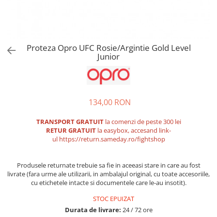
Tricouri
Proteze dentare
Tricouri aproape GRATIS
Placi de spargere
Linie Kempo
Rucsacuri si genti
Prim ajutor
Bluză
Sepci si caciuli
Recuperare si incalzire
Jachete
Tape
Proteza Opro UFC Rosie/Argintie Gold Level
Junior
Saci bulgaresti
Sosete
Cadouri
Saltele si Tatami
Veste
Saci de Box
134,00 RON
Scuturi
Accesorii Antrenor
TRANSPORT GRATUIT
la comenzi de peste 300 lei
RETUR GRATUIT
la easybox, accesand link-
Greutati Fitness
ul
https://return.sameday.ro/fightshop
Produsele returnate trebuie sa fie in aceeasi stare in care au fost
livrate (fara urme ale utilizarii, in ambalajul original, cu toate accesoriile,
cu etichetele intacte si documentele care le-au insotit).
STOC EPUIZAT
Durata de livrare:
24 / 72 ore