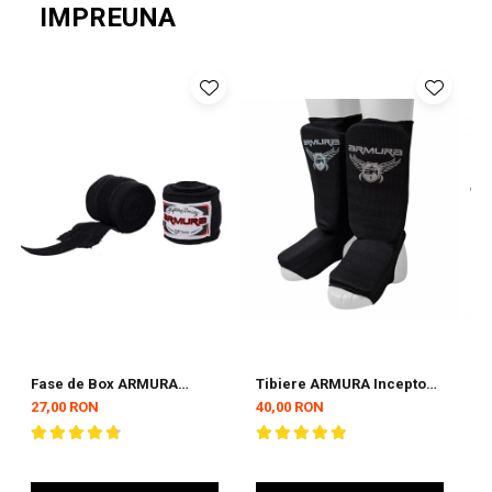
IMPREUNA
Fase de Box ARMURA
Tibiere ARMURA Inceptos
C
Inceptos Negre 4,5 metri
2.0 Negre
2
27,00 RON
40,00 RON
3