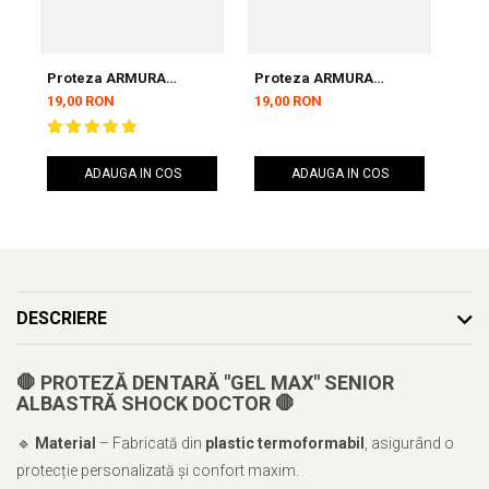
Proteza ARMURA
Proteza ARMURA
Pro
Inceptos 2.0 Senior
Inceptos 2.0 Senior
Alb
19,00 RON
19,00 RON
37,
Simpla
Rosie
ADAUGA IN COS
ADAUGA IN COS
DESCRIERE
🛑 PROTEZĂ DENTARĂ "GEL MAX" SENIOR
ALBASTRĂ SHOCK DOCTOR 🛑
🔹
Material
– Fabricată din
plastic termoformabil
, asigurând o
protecție personalizată și confort maxim.