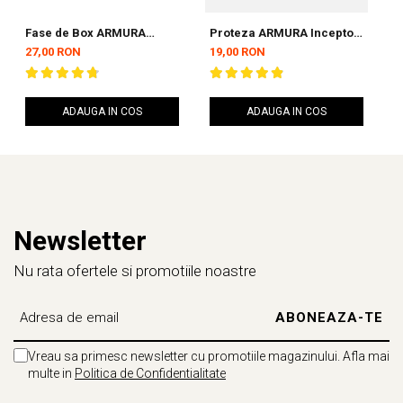
Fase de Box ARMURA
Proteza ARMURA Inceptos
F
Inceptos Negre 4,5 metri
2.0 Senior Simpla
I
27,00 RON
19,00 RON
2
ADAUGA IN COS
ADAUGA IN COS
Newsletter
Nu rata ofertele si promotiile noastre
Vreau sa primesc newsletter cu promotiile magazinului. Afla mai
multe in
Politica de Confidentialitate