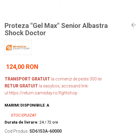
Tricouri
Proteze dentare
Tricouri aproape GRATIS
Placi de spargere
Linie Kempo
Rucsacuri si genti
Prim ajutor
Bluză
Sepci si caciuli
Proteza "Gel Max" Senior Albastra
Recuperare si incalzire
Jachete
Tape
Shock Doctor
Saci bulgaresti
Sosete
Cadouri
Saltele si Tatami
Veste
Saci de Box
Scuturi
124,00 RON
Accesorii Antrenor
TRANSPORT GRATUIT
la comenzi de peste 300 lei
Greutati Fitness
RETUR GRATUIT
la easybox, accesand link-
ul
https://return.sameday.ro/fightshop
MARIMI DISPONIBILE
:
A
STOC EPUIZAT
Durata de livrare:
24 / 72 ore
Cod Produs:
SD6153A-60000