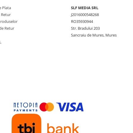
 Plata
SLF MEDIA SRL
e Retur
J2016000548268
Produselor
RO35930944
de Retur
Str. Bradului 203
Sancraiu de Mures, Mures
L