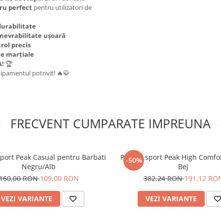
bru perfect
pentru utilizatori de
durabilitate
evrabilitate ușoară
rol precis
te marțiale
A!
🏆
chipamentul potrivit! 🔥🥋
FRECVENT CUMPARATE IMPREUNA
Sport Peak Casual pentru Barbati
Pantofi sport Peak High Comf
-50%
Negru/Alb
Bej
160,00 RON
109,00 RON
382,24 RON
191,12 RO
VEZI VARIANTE
VEZI VARIANTE