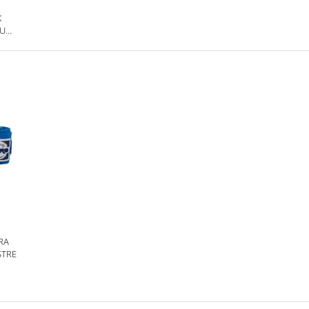
X
RU
RA
STRE