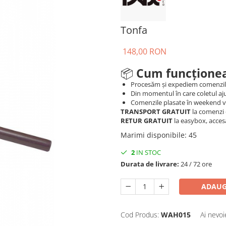
Tonfa
148,00 RON
📦
Cum funcționea
Procesăm și expediem comenzi
Din momentul în care coletul aju
Comenzile plasate în weekend vo
TRANSPORT GRATUIT
la comenzi 
RETUR GRATUIT
la easybox, acces
Marimi disponibile
:
45
2
IN STOC
Durata de livrare:
24 / 72 ore
ADAUG
Cod Produs:
WAH015
Ai nevoi