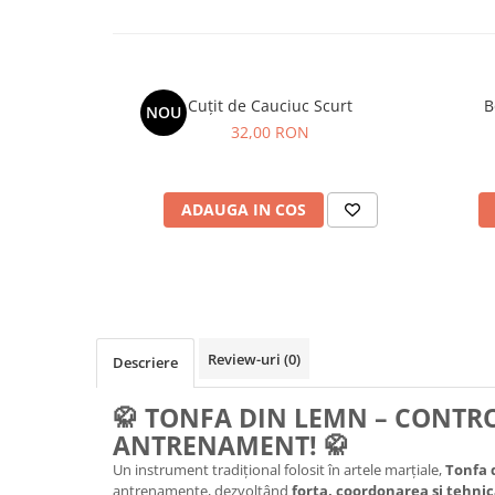
Cuțit de Cauciuc Scurt
B
NOU
32,00 RON
ADAUGA IN COS
Review-uri
(0)
Descriere
🥋
TONFA DIN LEMN – CONTROL
ANTRENAMENT!
🥋
Un instrument tradițional folosit în artele marțiale,
Tonfa 
antrenamente, dezvoltând
forța, coordonarea și tehni