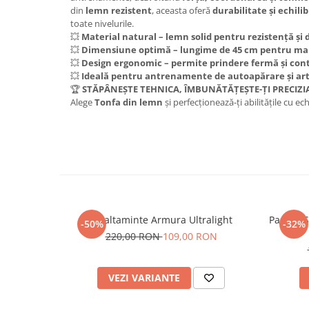
din
lemn rezistent
, aceasta oferă
durabilitate și echili
toate nivelurile.
💥
Material natural – lemn solid pentru rezistență și 
💥
Dimensiune optimă – lungime de 45 cm pentru man
💥
Design ergonomic – permite prindere fermă și cont
💥
Ideală pentru antrenamente de autoapărare și ar
🏆
STĂPÂNEȘTE TEHNICA, ÎMBUNĂTĂȚEȘTE-ȚI PRECIZI
Alege
Tonfa din lemn
și perfecționează-ți abilitățile cu e
Incaltaminte Armura Ultralight
Pantofi 
-50%
-32%
220,00 RON
109,00 RON
VEZI VARIANTE