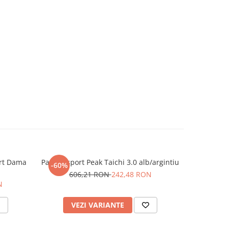
ort Dama
Pantofi sport Peak Taichi 3.0 alb/argintiu
Incalt
-60%
-38%
606,21 RON
242,48 RON
17
N
VEZI VARIANTE
V