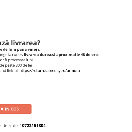
ză livrarea?
le
de luni până vineri
.
nge la curier,
livrarea durează aproximativ 48 de ore
.
r fi procesate luni.
de peste 300 de lei
and link-ul
https://return.sameday.ro/armura
A IN COS
e de ajutor?
0722151304