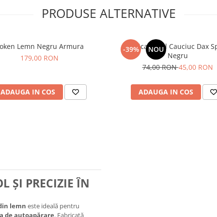
PRODUSE ALTERNATIVE
oken Lemn Negru Armura
Replica Pistol Cauciuc Dax S
-39%
NOU
Negru
179,00 RON
74,00 RON
45,00 RON
ADAUGA IN COS
ADAUGA IN COS
 ȘI PRECIZIE ÎN
din lemn
este ideală pentru
ca de autoapărare
. Fabricată