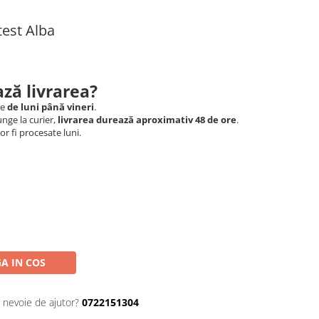
est Alba
ză livrarea?
le
de luni până vineri
.
nge la curier,
livrarea durează aproximativ 48 de ore
.
r fi procesate luni.
A IN COS
i nevoie de ajutor?
0722151304