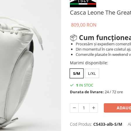
Casca Leone The Great
809,00 RON
📦
Cum funcționea
Procesăm și expediem comenzi
Din momentul în care coletul aju
Comenzile plasate în weekend vo
Marimi disponibile
:
S/M
L/XL
1
IN STOC
Durata de livrare:
24 / 72 ore
ADAUG
Cod Produs:
CS433-alb-S/M
A