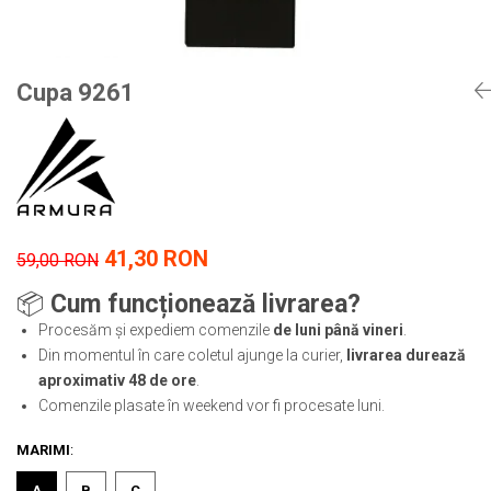
Tricouri
Proteze dentare
Tricouri aproape GRATIS
Placi de spargere
Linie Kempo
Rucsacuri si genti
Prim ajutor
Bluză
Sepci si caciuli
Cupa 9261
Recuperare si incalzire
Jachete
Tape
Saci bulgaresti
Sosete
Cadouri
Saltele si Tatami
Veste
Saci de Box
Scuturi
41,30 RON
59,00 RON
Accesorii Antrenor
📦
Cum funcționează livrarea?
Greutati Fitness
Procesăm și expediem comenzile
de luni până vineri
.
Din momentul în care coletul ajunge la curier,
livrarea durează
aproximativ 48 de ore
.
Comenzile plasate în weekend vor fi procesate luni.
MARIMI
:
A
B
C