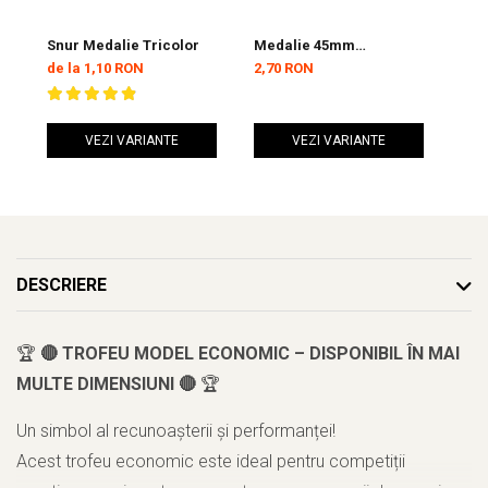
Snur Medalie Tricolor
Medalie 45mm
Med
MMC4509
de la 1,10 RON
2,70 RON
3,1
VEZI VARIANTE
VEZI VARIANTE
DESCRIERE
🏆
🔴 TROFEU MODEL ECONOMIC – DISPONIBIL ÎN MAI
MULTE DIMENSIUNI 🔴
🏆
Un simbol al recunoașterii și performanței!
Acest trofeu economic este ideal pentru competiții