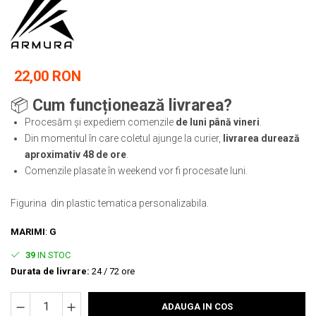
Tricouri
Proteze dentare
Tricouri aproape GRATIS
Placi de spargere
Linie Kempo
Rucsacuri si genti
Prim ajutor
Bluză
Sepci si caciuli
Recuperare si incalzire
Jachete
Tape
22,00 RON
Saci bulgaresti
Sosete
Cadouri
📦
Cum funcționează livrarea?
Saltele si Tatami
Veste
Procesăm și expediem comenzile
de luni până vineri
.
Saci de Box
Din momentul în care coletul ajunge la curier,
livrarea durează
Scuturi
aproximativ 48 de ore
.
Comenzile plasate în weekend vor fi procesate luni.
Accesorii Antrenor
Greutati Fitness
Figurina din plastic tematica personalizabila.
MARIMI
:
G
39
IN STOC
Durata de livrare:
24 / 72 ore
ADAUGA IN COS