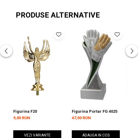
PRODUSE ALTERNATIVE
Figurina F20
Figurina Portar FG 4025
Tro
9,00 RON
47,00 RON
55,
VEZI VARIANTE
ADAUGA IN COS