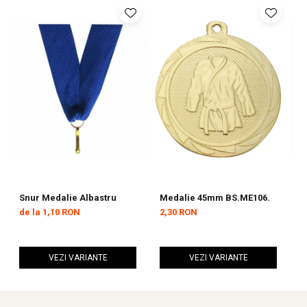
Snur Medalie Albastru
Medalie 45mm BS.ME106.
S
de la 1,10 RON
2,30 RON
d
VEZI VARIANTE
VEZI VARIANTE